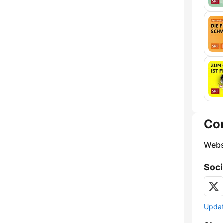
Co
Webs
Soci
Update