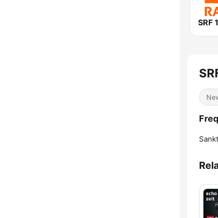
SRF
Ne
Freq
Sankt
Rel