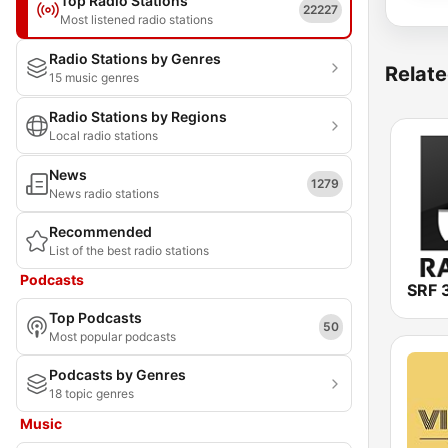
Top Radio Stations
22227
Most listened radio stations
Radio Stations by Genres
Relate
15 music genres
Radio Stations by Regions
Local radio stations
News
1279
News radio stations
Recommended
List of the best radio stations
Podcasts
SRF 
Top Podcasts
50
Most popular podcasts
Podcasts by Genres
18 topic genres
Music