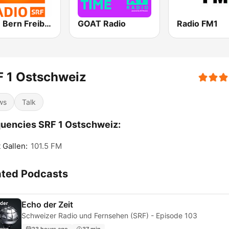
SRF 1 Bern Freibourg Wallis
GOAT Radio
Radio FM1
 1 Ostschweiz
ws
Talk
uencies SRF 1 Ostschweiz:
 Gallen:
101.5 FM
ated Podcasts
Echo der Zeit
Schweizer Radio und Fernsehen (SRF) - Episode 103
23 hours ago
37 min