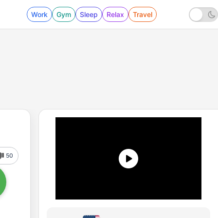
Work
Gym
Sleep
Relax
Travel
50