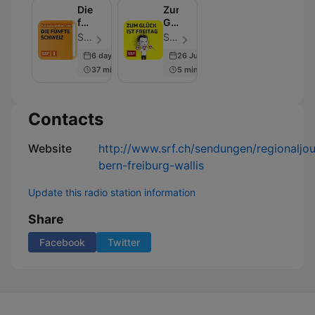
Die
Zum
fünfte
Glück
Schweiz
ist
Schweizer Radio und Fernsehen (SRF) - Episode 50
Schweizer Radio und Fernsehen (SRF) - Episode 50
Freitag
6 days ago
26 Jun 2026
37 min
5 min
Contacts
Website
http://www.srf.ch/sendungen/regionaljou
bern-freiburg-wallis
Update this radio station information
Share
Facebook
Twitter