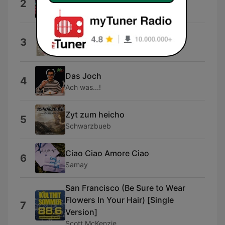
2
Die Pigs
Stille Nacht
3
Helene Fischer
Das Joch
4
Ach was...!
Zyt zum heicho
5
Schwarzbueb
Ciao Ciao Amore Ciao
6
Samay
San Francisco (Be Sure to Wear
Flowers In Your Hair) [Single
7
Version]
Scott McKenzie