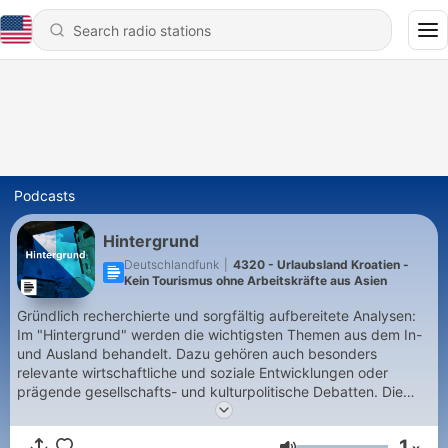
Podcasts
Hintergrund
Deutschlandfunk
|
4320 - Urlaubsland Kroatien -
Kein Tourismus ohne Arbeitskräfte aus Asien
Gründlich recherchierte und sorgfältig aufbereitete Analysen:
Im "Hintergrund" werden die wichtigsten Themen aus dem In-
und Ausland behandelt. Dazu gehören auch besonders
relevante wirtschaftliche und soziale Entwicklungen oder
prägende gesellschafts- und kulturpolitische Debatten. Die
Sendung vermittelt Vorgeschichte und Zusammenhänge, liefert
Einblicke und Ausblicke – ein wichtiger Wegweiser in einer
1