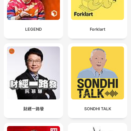
LEGEND
Forklart
財經一路發
SONDHI TALK