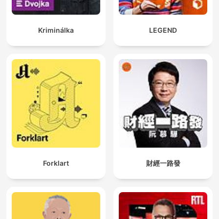
Kriminálka
LEGEND
Forklart
財經一路發