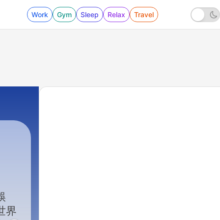
Work
Gym
Sleep
Relax
Travel
6756 - 【韓流情報站】車銀優爆逃稅疑雲/TW
娛
世界