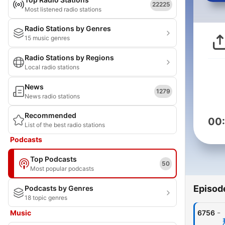
22225
Most listened radio stations
Radio Stations by Genres
15 music genres
Radio Stations by Regions
Local radio stations
News
1279
News radio stations
Recommended
00
List of the best radio stations
Podcasts
Top Podcasts
50
Most popular podcasts
Episod
Podcasts by Genres
18 topic genres
-
Music
6756