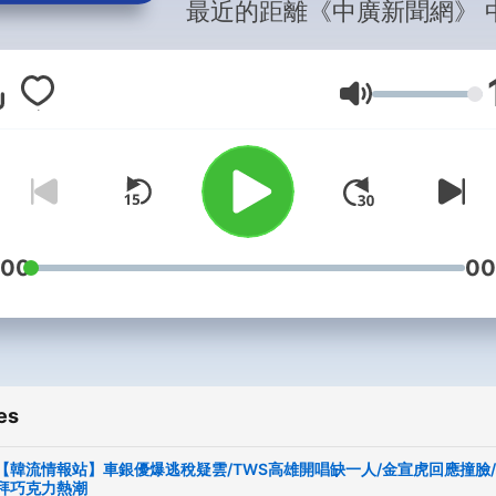
最近的距離《中廣新聞網》 中廣
新聞網為台灣歷史最悠久的
專業廣播頻道，意見、接洽
Volume
繫
https://www.facebook.co
更多節目和直播，請見中廣
網youtube頻道
youtube.com/@bccnewsra
-- Hosting provided by
:00
00
SoundOn
es
【韓流情報站】車銀優爆逃稅疑雲/TWS高雄開唱缺一人/金宣虎回應撞臉
拜巧克力熱潮