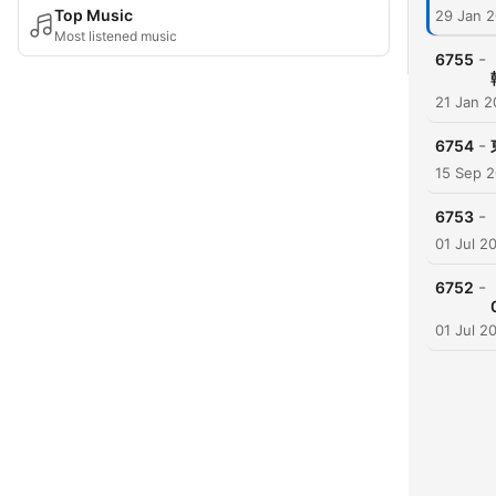
Top Music
29 Jan 
Most listened music
-
6755
21 Jan 
-
6754
15 Sep 
-
6753
01 Jul 2
-
6752
01 Jul 2