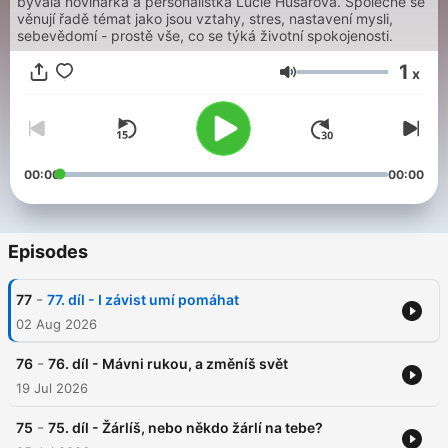
bývalá novinářka a personalistka Lucie Husárová. Společně se
věnují řadě témat jako jsou vztahy, stres, nastavení mysli,
sebevědomí - prostě vše, co se týká životní spokojenosti.
1
x
Volume
00:00
00:00
Episodes
-
77
77. díl - I závist umí pomáhat
02 Aug 2026
-
76
76. díl - Mávni rukou, a změníš svět
19 Jul 2026
-
75
75. díl - Žárlíš, nebo někdo žárlí na tebe?