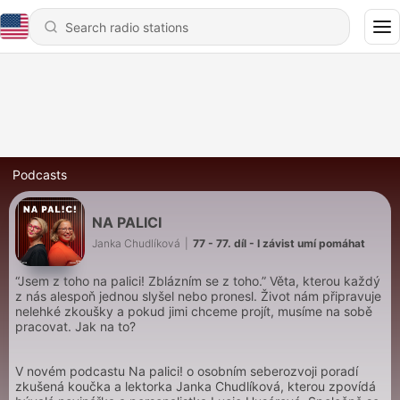
Podcasts
NA PALICI
Janka Chudlíková
|
77 - 77. díl - I závist umí pomáhat
“Jsem z toho na palici! Zblázním se z toho.” Věta, kterou každý
z nás alespoň jednou slyšel nebo pronesl. Život nám připravuje
nelehké zkoušky a pokud jimi chceme projít, musíme na sobě
pracovat. Jak na to?
V novém podcastu Na palici! o osobním seberozvoji poradí
zkušená koučka a lektorka Janka Chudlíková, kterou zpovídá