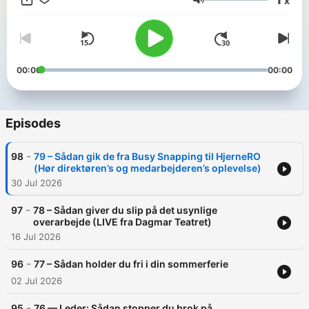
x
forbindelse kæmpet med mental uro, og lært vigtigheden af at
Volume
skabe ro i hovedet så man kan trives og præstere optimalt.
00:00
00:00
Episodes
-
98
79 – Sådan gik de fra Busy Snapping til HjerneRO
(Hør direktøren’s og medarbejderen’s oplevelse)
30 Jul 2026
-
97
78 – Sådan giver du slip på det usynlige
overarbejde (LIVE fra Dagmar Teatret)
16 Jul 2026
-
96
77 – Sådan holder du fri i din sommerferie
02 Jul 2026
-
95
76 — Leder: Sådan stopper du brok på