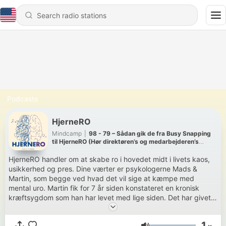
Podcasts
HjerneRO
Mindcamp
|
98 - 79 – Sådan gik de fra Busy Snapping
til HjerneRO (Hør direktøren’s og medarbejderen’s
oplevelse)
HjerneRO handler om at skabe ro i hovedet midt i livets kaos,
usikkerhed og pres. Dine værter er psykologerne Mads &
Martin, som begge ved hvad det vil sige at kæmpe med
mental uro. Martin fik for 7 år siden konstateret en kronisk
kræftsygdom som han har levet med lige siden. Det har givet
mange bekymringer, som Martin har måtte lære at slippe.
Mads har været udsendt til Afghanistan, og har i den
1