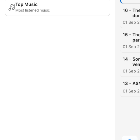
Top Music
-
16
The
Most listened music
dor
01 Sep 
-
15
The
par
01 Sep 
-
14
Son
ven
01 Sep 
-
13
ASM
01 Sep 