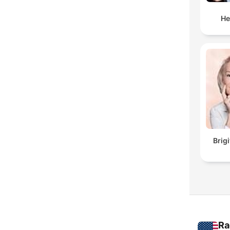
He
Brig
Ra