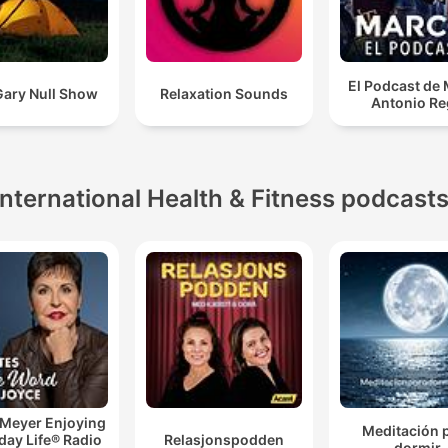
El Podcast de
Gary Null Show
Relaxation Sounds
Antonio Re
International Health & Fitness podcast
 Meyer Enjoying
Meditación 
day Life® Radio
Relasjonspodden
dormir