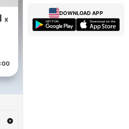
les
DOWNLOAD APP
1
x
y
 de
:00