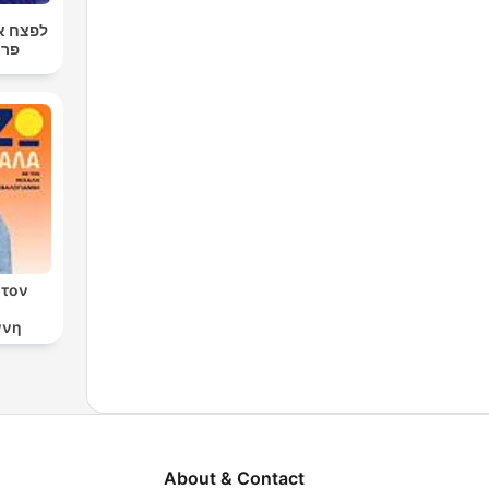
לפצח א
פרו
 τον
ννη
About & Contact