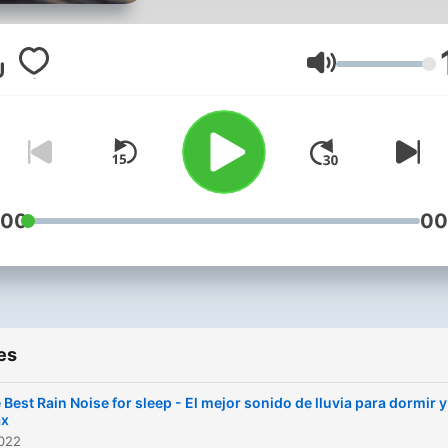
para meditar y para dormir
mejor. Sonidos con los cua
al cerrar los ojos podrás
Volume
navegar por otros rumbos 
lograrás un completo relax
cuerpo, mente y alma.
:00
00
es
 Best Rain Noise for sleep - El mejor sonido de lluvia para dormir y
ax
2022