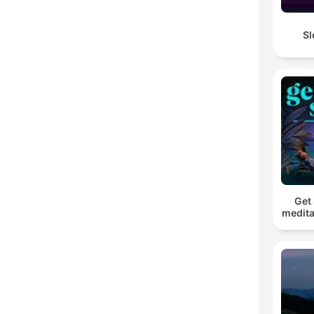
Sl
Get 
medita