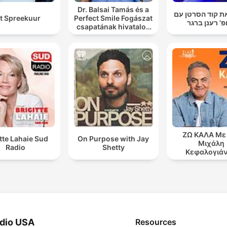
Dr. Balsai Tamás és a
ת קוד הסרטן עם
t Spreekuur
Perfect Smile Fogászat
פ' רענן ברגר
csapatának hivatalos
podcast csatornája
ΖΩ ΚΑΛΑ Με
itte Lahaie Sud
On Purpose with Jay
Μιχάλη
Radio
Shetty
Κεφαλογιά
dio USA
Resources