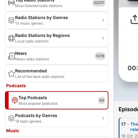
22227
Most listened radio stations
Radio Stations by Genres
15 music genres
Radio Stations by Regions
Local radio stations
News
1279
News radio stations
00
Recommended
List of the best radio stations
Podcasts
Top Podcasts
50
Most popular podcasts
Episod
Podcasts by Genres
18 topic genres
-
17
The
rel
Music
18 Oct 