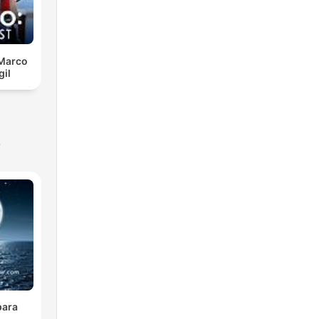
 Marco
gil
s
para