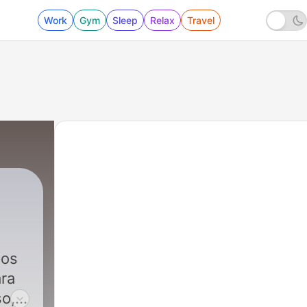
Work
Gym
Sleep
Relax
Travel
|
17 - The Best Rain Noise for sleep - El m
dos
ara
so,