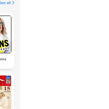
See all
bins