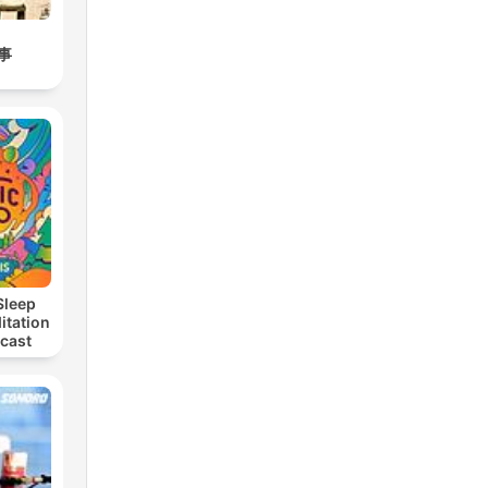
事
Sleep
itation
dcast