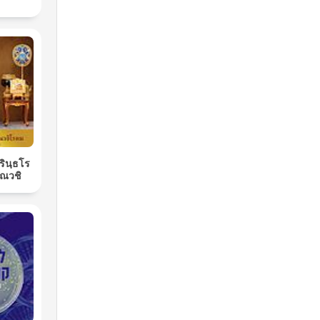
ิรินฺธโร
ณวชิ