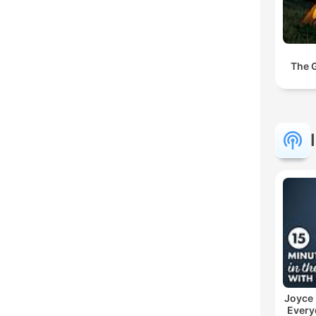
The 
Joyce
Every