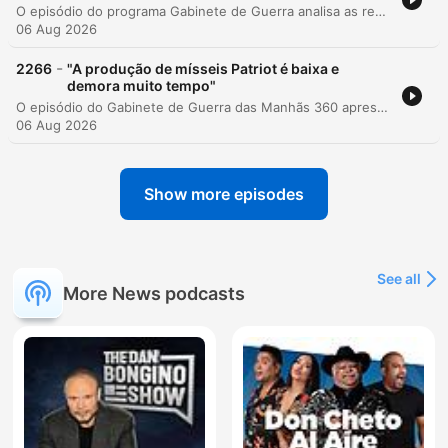
O episódio do programa Gabinete de Guerra analisa as recentes tensões geopolíticas no Médio Oriente e na Europa. A analista Helena Ferro Gouveia discute as conversações entre o Irão e Omã sobre a navegação no Estreito de Hormuz, avaliando as incertezas sobre um possível acordo e o papel da coerção psicológica iraniana contra os Estados do Golfo. O debate aborda ainda elementos ideológicos como o mahadismo e o impacto de crenças escatológicas na política externa do regime teocrático. Na segunda parte, a análise foca-se nos recentes atos de sabotagem atribuídos à Rússia em território alemão, especificamente o incidente envolvendo um avião ucraniano no aeroporto de Leipzig. A discussão explora a estratégia de guerra híbrida russa e as suas implicações para a logística europeia e para a estabilidade política da Alemanha.
06 Aug 2026
-
2266
"A produção de mísseis Patriot é baixa e
demora muito tempo"
O episódio do Gabinete de Guerra das Manhãs 360 apresenta uma análise militar detalhada com o Coronel José do Carmo sobre os conflitos atuais na Ucrânia e no Médio Oriente. A discussão aborda a escassez crítica de interceptores balísticos na Ucrânia, a exploração russa desta vulnerabilidade e as dificuldades de sanções contra componentes ocidentais em mísseis russos. O debate estende-se à instabilidade geopolítica no Irão, examinando o papel da Guarda Revolucionária nas negociações de paz e os riscos de novos acordos que possam comprometer a liberdade de navegação no Estreito de Ormuz. O analista explora as implicações das ações iranianas para o direito internacional e a segurança do comércio global.
06 Aug 2026
Show more episodes
See all
More News podcasts