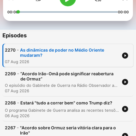
00:00
00:00
Episodes
-
2270
As dinâmicas de poder no Médio Oriente
mudaram?
07 Aug 2026
-
2269
“Acordo Irão-Omã pode significar reabertura
de Ormuz”
O episódio do Gabinete de Guerra na Rádio Observador apresenta uma análise detalhada sobre as recentes movimentações geopolíticas no Médio Oriente e o impacto do conflito entre Rússia e Ucrânia. O professor catedrático Luís Tomé discute o potencial acordo entre Irão e Omã sobre o Estreito de Hormuz, a formação de um novo pacto de defesa trilateral entre Arábia Saudita, Paquistão e Turquia, e os rumores sobre a instabilidade no regime iraniano. Além disso, aborda as acusações russas de envolvimento da NATO na guerra ucraniana e os riscos de ataques híbridos contra membros da aliança atlântica até 2029.
07 Aug 2026
-
2268
Estará "tudo a correr bem" como Trump diz?
O programa Gabinete de Guerra analisa as recentes tensões geopolíticas no Médio Oriente, focando-se no potencial acordo bilateral entre o Irão e Omã sobre o Estreito de Hormuz. A especialista em relações internacionais Ana Cavalieri discute as implicações deste acordo para a administração de Donald Trump, abordando a falta de mísseis no exército norte-americano, os desafios económicos relacionados com o preço dos combustíveis e o impacto das eleições intercalares nos Estados Unidos na estratégia de política externa. A discussão explora também o papel da Guarda Revolucionária Iraniana, as dinâmicas de influência entre Israel e Arábia Saudita e o risco de uma escalada militar que possa comprometer a segurança energética global e a liberdade de navegação em pontos estratégicos.
06 Aug 2026
-
2267
"Acordo sobre Ormuz seria vitória clara para o
Irão"