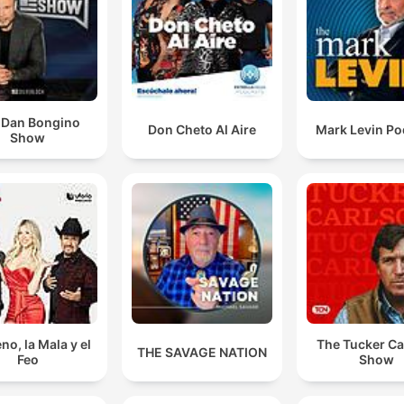
opmærksomhed.
Evnen til at kigge indad og lægge sig i selen og gøre
noget anderledes, det synes jeg er den største
superkraft, der findes.
 Dan Bongino
00:30:49 · Philip identificerer evnen til selvrefleksion og perso
Don Cheto Al Aire
Mark Levin Po
Show
forandring som en af de vigtigste menneskelige egenskaber.
no, la Mala y el
The Tucker Ca
THE SAVAGE NATION
Feo
Show