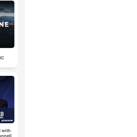
BC
 with
nnell