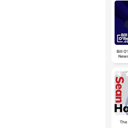
Bill O
News
The