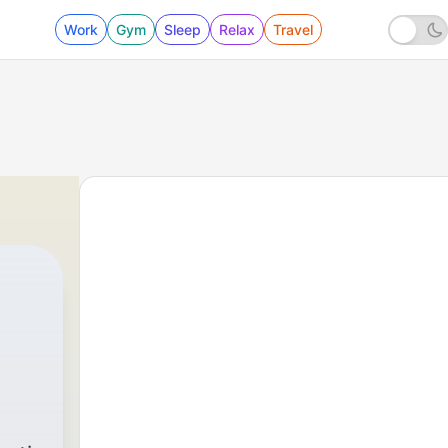
Work
Gym
Sleep
Relax
Travel