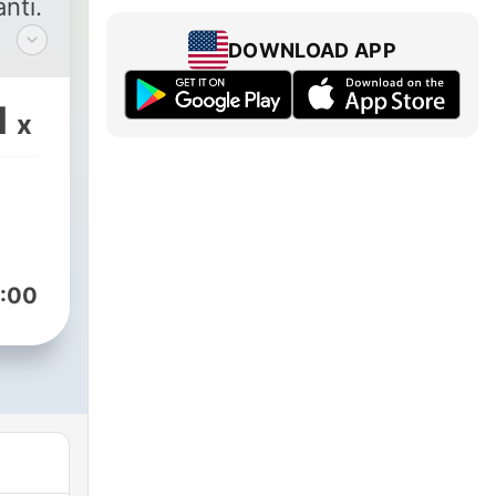
nti.
DOWNLOAD APP
1
x
:00