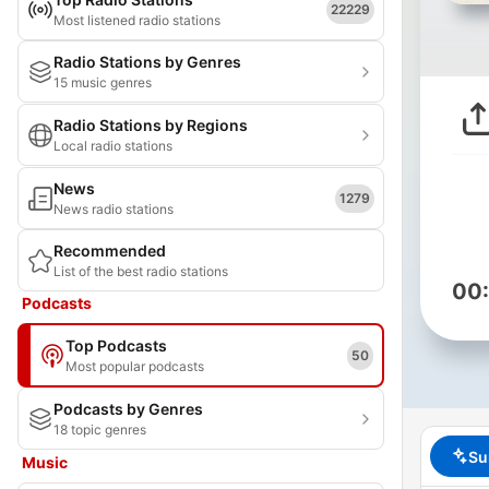
22229
Most listened radio stations
Radio Stations by Genres
15 music genres
Radio Stations by Regions
Local radio stations
News
1279
News radio stations
Recommended
List of the best radio stations
00
Podcasts
Top Podcasts
50
Most popular podcasts
Podcasts by Genres
18 topic genres
Su
Music