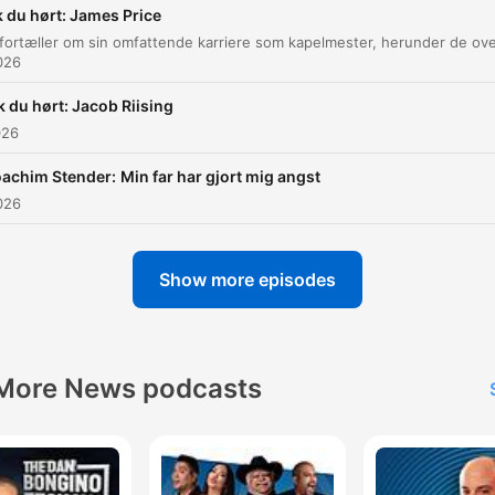
dybden i ens specialisering.
k du hørt: James Price
026
Jeg har lært alt, hvad jeg ved af at dirigere amatører.
00:09:26 · Philip Faber reflekterer over, hvordan arbejdet me
k du hørt: Jacob Riising
amatørmusikere har været fundamentalt for hans udvikling s
026
dirigent.
achim Stender: Min far har gjort mig angst
026
Jeg behøvede ikke at lære noder, og det synes jeg v
noget værd at råde, det der noder, så det ville jeg
meget gerne undgå.
Show more episodes
00:15:19 · Gæsten beskriver sin tidlige klaverundervisning, hv
fraværet af noder gjorde musikken til en leg.
More News podcasts
Og det der med, at jeg bidrager med noget, men jeg 
ikke vigtig, det synes jeg er enormt smukt.
00:26:35 · Philip beskriver skønheden i at være en del af et
musikalsk fællesskab uden nødvendigvis at kræve personlig