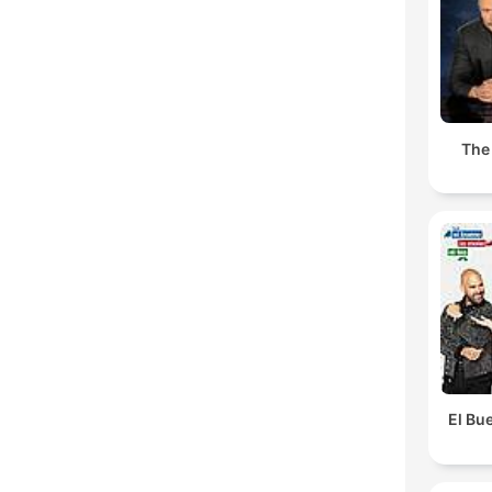
The
El Bue