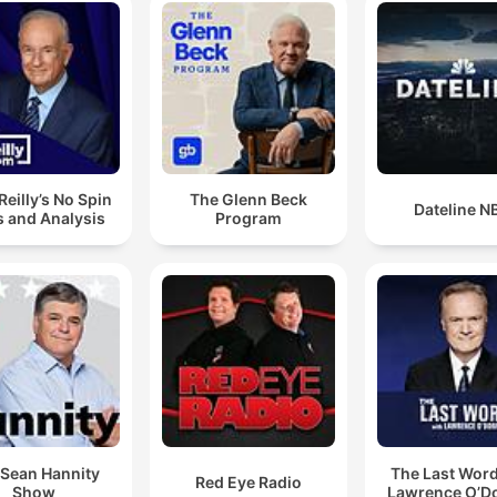
’Reilly’s No Spin
The Glenn Beck
Dateline N
 and Analysis
Program
 Sean Hannity
The Last Word
Red Eye Radio
Show
Lawrence O’Do