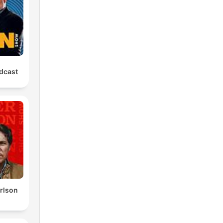
nlig
dcast
rlson