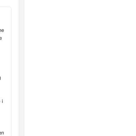
ne
e
g
 i
en