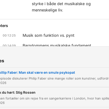
styrke i både det musikalske og
menneskelige liv.
ters
Musik som funktion vs. pynt
00:12:25
Barndommens musikalske fundament
00:14:09
At give musikken videre til næste generation
00:21:53
es
lick on a chapter to go directly to that moment
illip Faber: Man skal være en smule psykopat
lights
2026
Jeg har altid selv tænket, at hvis man både kan A, B,
og D, så er man nok dårlig til det hele.
k du hørt: Stig Rossen
00:01:41 · Philip Faber udtrykker sin bekymring for, om det at
026
have mange forskellige kunstneriske talenter kan gå ud over