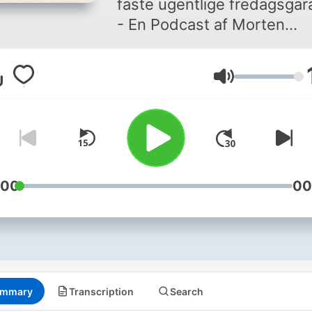
faste ugentlige fredagsgara
- En Podcast af Morten
Messerschmidt
Volume
:00
00
mmary
Transcription
Search