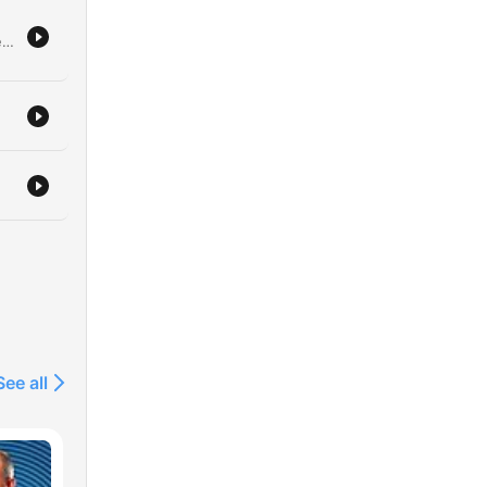
Gæsten fortæller om sin omfattende karriere som kapelmester, herunder de over 2500 shows i Cirkusrevyen, og de tekniske samt personlige udfordringer ved at lede et orkester som freelancer. Samtalen belyser livet i revyverdenen, de professionelle grænser mellem musikere og skuespillere, samt vigtigheden af variation i et program. Derudover reflekteres der over gæstens gastronomiske baggrund og familiære rødder. Rejsen fra at skrive artikler i Politiken til at udvikle succesfulde madprogrammer på DR2 beskrives med fokus på madlavningens sociale element og betydningen af det fælles måltid.
d
om
ar
or
er
See all