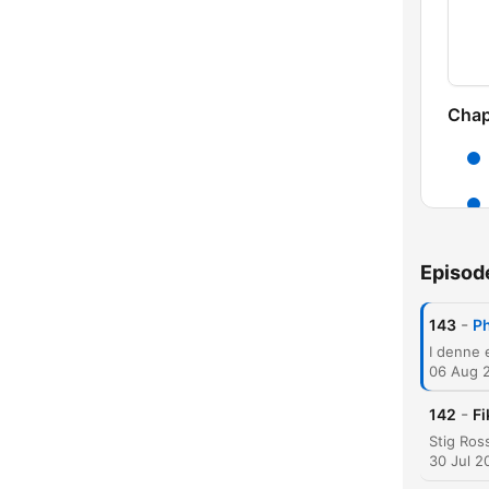
Chap
Episod
C
-
143
Ph
High
06 Aug 
-
142
Fi
30 Jul 2