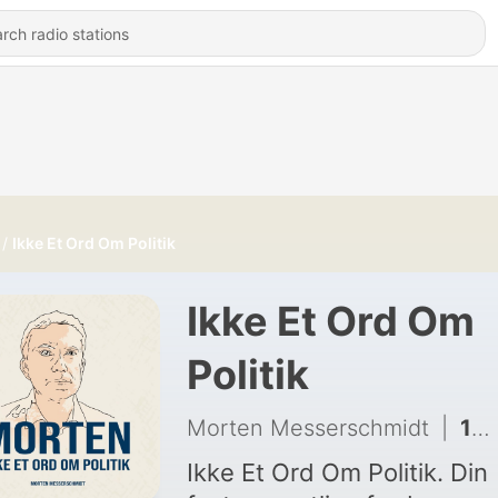
Ikke Et Ord Om Politik
Ikke Et Ord Om
Politik
Morten Messerschmidt
|
143 - Phillip Faber: Man skal være en smule psykopat
Ikke Et Ord Om Politik. Din