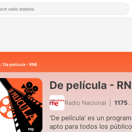
De película - RNE
De película - R
Radio Nacional
|
1175 - De película - Dejamos 'La ventana abierta' a la 'Mala bestia' y Spider-Man - 01/08/26
'De película' es un program
apto para todos los público