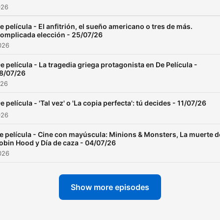
026
retrospectivas, bandas
sonoras, taquilla...
e película - El anfitrión, el sueño americano o tres de más.
omplicada elección - 25/07/26
026
e película - La tragedia griega protagonista en De Película -
8/07/26
026
e película - 'Tal vez' o 'La copia perfecta': tú decides - 11/07/26
026
e película - Cine con mayúscula: Minions & Monsters, La muerte d
obin Hood y Día de caza - 04/07/26
026
Show more episodes