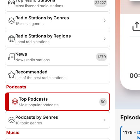
22227
Most listened radio stations
Radio Stations by Genres
15 music genres
Radio Stations by Regions
Local radio stations
News
1279
News radio stations
Recommended
00
List of the best radio stations
Podcasts
Top Podcasts
50
Most popular podcasts
Episod
Podcasts by Genres
18 topic genres
-
Music
1175
D
M