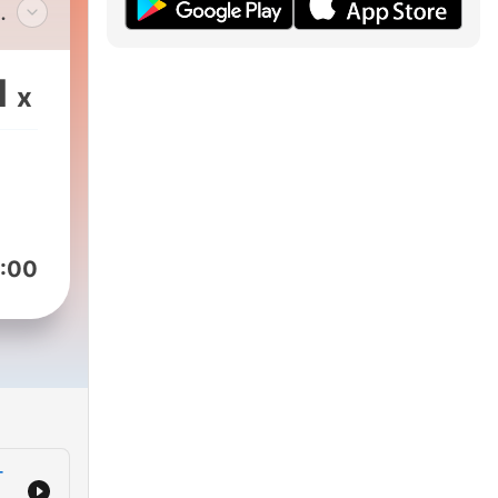
mar
e a
1
x
 ver
,
uede
s...
:00
 son
ula
ién
n en
e
-