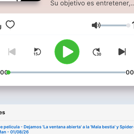
Su objetivo es entretener,
divertir, y sobre todo infor
y acercar el mundo del cin
Volume
todos los oyentes; sin olvidar
algo fundamental: animar a
películas en la gran pantalla
todo un ritual que no se p
perder. Directores, actrices,
actores, músicos, guionista
:00
00
Todos y cada uno de ellos
protagonistas de esta pelíc
radiofónica, en la que tamb
centramos nuestra atenció
es
estrenos, visitas
internacionales, noticias d
e película - Dejamos 'La ventana abierta' a la 'Mala bestia' y Spider
an - 01/08/26
actualidad, festivales,