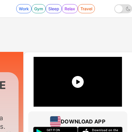
Work
Gym
Sleep
Relax
Travel
NE
a
DOWNLOAD APP
s.