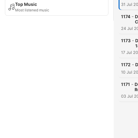
Top Music
31 Jul 2
Most listened music
-
1174
D
C
24 Jul 2
-
1173
D
1
17 Jul 2
-
1172
D
10 Jul 2
-
1171
D
R
03 Jul 2