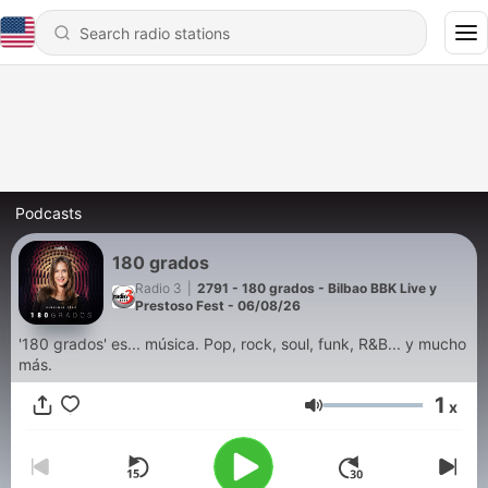
Podcasts
180 grados
Radio 3
|
2791 - 180 grados - Bilbao BBK Live y
Prestoso Fest - 06/08/26
'180 grados' es... música. Pop, rock, soul, funk, R&B... y mucho
más.
1
x
Volume