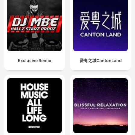
Exclusive Remix
爱粤之城CantonLand