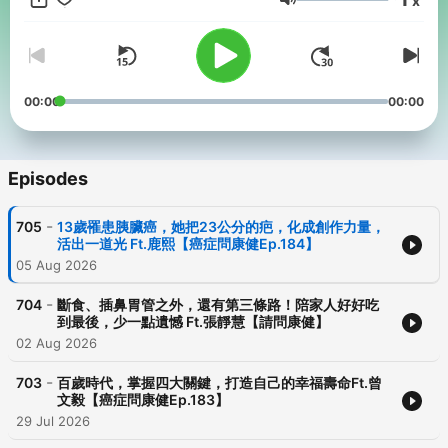
x
Volume
00:00
00:00
Episodes
-
705
13歲罹患胰臟癌，她把23公分的疤，化成創作力量，
活出一道光 Ft.鹿熙【癌症問康健Ep.184】
05 Aug 2026
-
704
斷食、插鼻胃管之外，還有第三條路！陪家人好好吃
到最後，少一點遺憾 Ft.張靜慧【請問康健】
02 Aug 2026
-
703
百歲時代，掌握四大關鍵，打造自己的幸福壽命Ft.曾
文毅【癌症問康健Ep.183】
29 Jul 2026