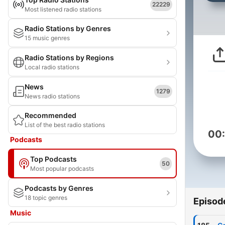
22229
Most listened radio stations
Radio Stations by Genres
15 music genres
Radio Stations by Regions
Local radio stations
News
1279
News radio stations
Recommended
List of the best radio stations
00
Podcasts
Top Podcasts
50
Most popular podcasts
Podcasts by Genres
18 topic genres
Episod
Music