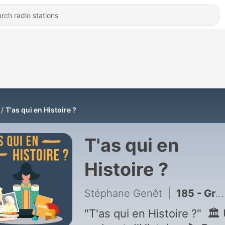
T'as qui en Histoire ?
T'as qui en
Histoire ?
Stéphane Genêt
|
185 - Grasse, ville d'Histoire et de parfums [Hors-série]
"T'as qui en Histoire ?" 🏛