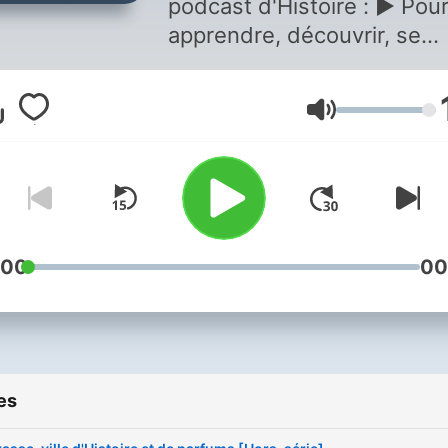
podcast d'Histoire : ▶️ Pou
apprendre, découvrir, se
remettre à niveau et révise
ses connaissances en Hist
Volume
avec des sujets passionna
et 100 % étudiés dans les
programmes scolaires. 📆
lundi, un nouvel épisode d
dizaine de minutes aborde
nouveau thème, issu d'une
:00
00
des quatre périodes
historiques. ➡️ Pour les él
de collège et de lycée, les
professeurs, les parents et
es
tous les amateurs d'Histoir
Pour réviser son cours dan