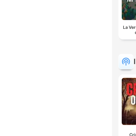
La Ver
Cr