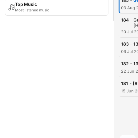
-
185
Gr
Top Music
03 Aug 
Most listened music
-
184
Ge
[H
20 Jul 2
-
183
13
06 Jul 2
-
182
13
22 Jun 
-
181
[R
15 Jun 