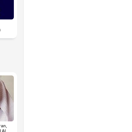
پ
ran,
 Al