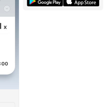
r
r
oire
1
x
nts
 Le
'une
 un
:00
èves
e. ✅
s