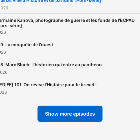
asse, ville d'Histoire et de parfums [Hors-série]
les transports en commun,
2026
préparer le brevet ou le ba
rmaine Kanova, photographe de guerre et les fonds de l'ECPAD
aider ses enfants, travaille
ors-série]
026
classe et simplement pour 
plaisir de découvrir des pa
9. La conquête de l'ouest
d'Histoire. Podcast créé et
026
animé par Stéphane Genêt
8. Marc Bloch : l'historien qui entre au panthéon
agrégé et docteur en Histoi
2026
auteur de manuel scolaire.
EDIFF] 101. On révise l'Histoire pour le brevet !
Contact :
2026
tasquienhistoire@gmail.c
(mailto:tasquienhistoire@
Show more episodes
Partenariats:
partenariat@podk.fr
(mailto:partenariat@podk.f