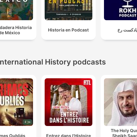
dadera Historia
Historia en Podcast
ادکست رخ
de México
International History podcasts
The Holy Qu
imes Oubliés
Entrez dans l'Histoire
Sheikh Saad