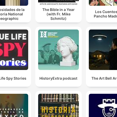
osidades de la
The Bible in a Year
Los Cuentos
toria National
(with Fr. Mike
Pancho Madr
eographic
Schmitz)
Life Spy Stories
HistoryExtra podcast
The Art Bell A