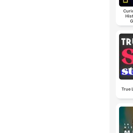
Curi
His
G
True 