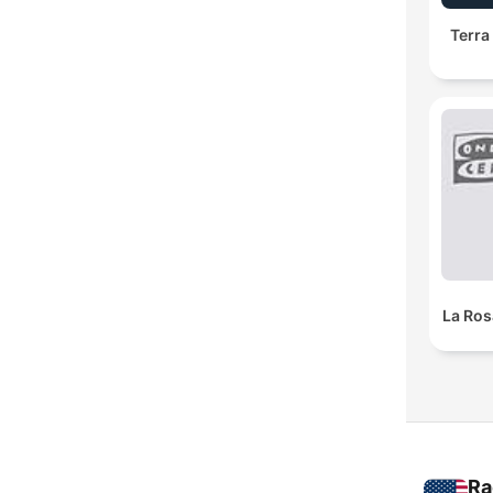
Terra
La Ros
Ra