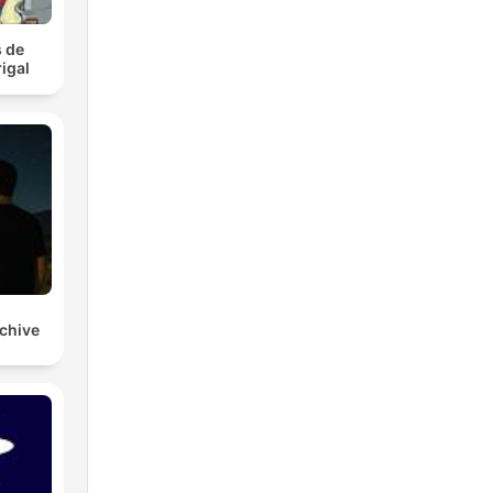
 de
igal
rchive