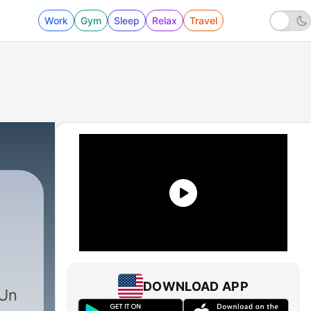
Work
Gym
Sleep
Relax
Travel
DOWNLOAD APP
 Un