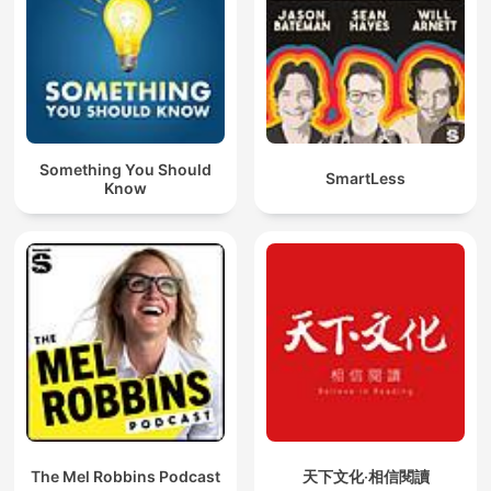
Something You Should
SmartLess
Know
The Mel Robbins Podcast
天下文化‧相信閱讀