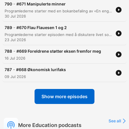
-
790
#671 Manipulerte minner
Programlederne starter med en bokanbefaling av «En engel til bors» og reflekterer over egne erfaringer med seiling og behovet for avkobling. Episoden utforsker temaer som tap av autentisitet gjennom AI-manipulerte bilder, samt de sosiale dynamikkene i lokale Facebook-grupper. Videre diskuteres utfordringer i relasjoner, inkludert logistikk i bonusfamilier og det emosjonelle arbeidet med foreldre som mangler selvinnsikt. Gjennom metaforer om juletre og bruk av terapi, belyses viktigheten av å sette grenser og finne aksept for de relasjonene man har.
30 Jul 2026
-
789
#670 Flau Flauesen 1 og 2
Programlederne starter episoden med å diskutere livet som single, inkludert deres beslutning om å delta på et singeltreff for underholdningens skyld. De utforsker også hvordan overgangsalderen kan fungere som et 'sannhetsserum' for personlig klarhet. Videre behandles flere lytterspørsmål knyttet til komplekse relasjoner, fra dilemmaet om å bli i et forhold med en utløpsdato, til tunge emner som barns psykiske helse og følelsen av svikt i vennskap. Episoden avslutter med råd om viktigheten av ærlig kommunikasjon gjennom bruk av «jeg»-setninger.
23 Jul 2026
-
788
#669 Foreldrene støtter eksen fremfor meg
16 Jul 2026
-
787
#668 Økonomisk lurifaks
09 Jul 2026
Show more episodes
See all
More Education podcasts