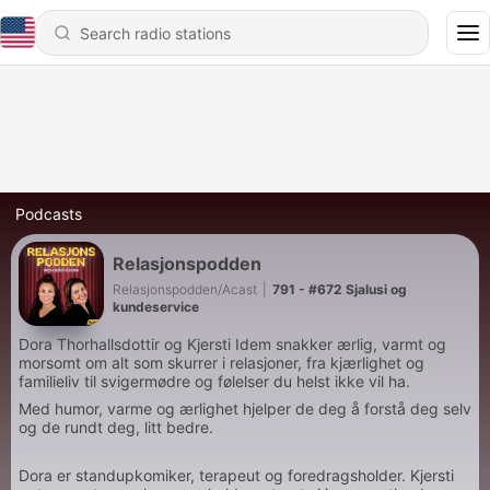
Podcasts
Relasjonspodden
Relasjonspodden/Acast
|
791 - #672 Sjalusi og
kundeservice
Dora Thorhallsdottir og Kjersti Idem snakker ærlig, varmt og
morsomt om alt som skurrer i relasjoner, fra kjærlighet og
familieliv til svigermødre og følelser du helst ikke vil ha.
Med humor, varme og ærlighet hjelper de deg å forstå deg selv
og de rundt deg, litt bedre.
Dora er standupkomiker, terapeut og foredragsholder. Kjersti