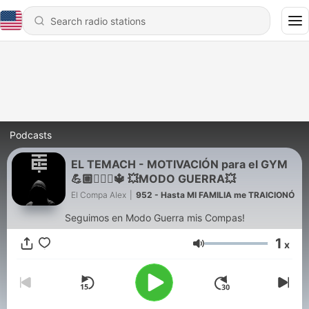
Podcasts
EL TEMACH - MOTIVACIÓN para el GYM
💪🏼🏋🏻‍♀🔱 💥MODO GUERRA💥
El Compa Alex
|
952 - Hasta MI FAMILIA me TRAICIONÓ
Seguimos en Modo Guerra mis Compas!
1
x
Volume