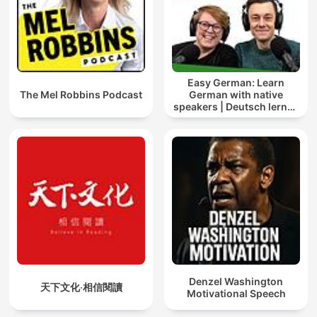
Easy German: Learn
The Mel Robbins Podcast
German with native
speakers | Deutsch lernen
mit Muttersprachlern
Denzel Washington
天下文化‧相信閱讀
Motivational Speech