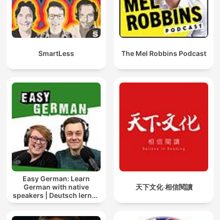
SmartLess
The Mel Robbins Podcast
Easy German: Learn
German with native
天下文化‧相信閱讀
speakers | Deutsch lernen
mit Muttersprachlern