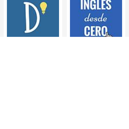
Despolariza
Inglés desde cero