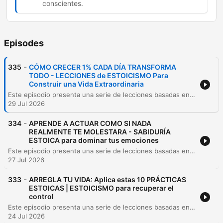
conscientes.
Episodes
-
335
CÓMO CRECER 1% CADA DÍA TRANSFORMA
TODO - LECCIONES de ESTOICISMO Para
Construir una Vida Extraordinaria
Este episodio presenta una serie de lecciones basadas en el estoicismo para lograr un crecimiento personal del 1% diario, utilizando las enseñanzas de filósofos como Epicteto, Marco Aurelio y Séneca. Se aborda la importancia de la disciplina, la gestión de las opiniones ajenas, la claridad de roles y el dominio de la mente. Asimismo, se explora la aplicación práctica de esta filosofía a través de la preparación mediante el entrenamiento diario, la coherencia entre palabras y acciones, y el poder de la elección consciente. El contenido enfatiza que el crecimiento se logra mediante pequeñas decisiones diarias y un enfoque en el presente para evitar la parálisis ante las dificultades.
29 Jul 2026
-
334
APRENDE A ACTUAR COMO SI NADA
REALMENTE TE MOLESTARA - SABIDURÍA
ESTOICA para dominar tus emociones
Este episodio presenta una serie de lecciones basadas en la filosofía estoica para desarrollar el autocontrol y la resiliencia emocional. A través de los principios de pensadores como Marco Aurelio, Séneca y Epicteto, se ofrecen estrategias prácticas para gestionar la decepción, las críticas, el miedo y las pequeñas irritaciones cotidianas sin perder la paz interior. Se exploran métodos para proteger la paz propia, evitar reacciones impulsivas ante provocaciones y permitir que la razón guíe las acciones para fortalecer el carácter y asegurar que la mente tome el control sobre los impulsos.
27 Jul 2026
-
333
ARREGLA TU VIDA: Aplica estas 10 PRÁCTICAS
ESTOICAS | ESTOICISMO para recuperar el
control
Este episodio presenta una serie de lecciones basadas en el estoicismo para lograr el orden interior y la transformación personal. A través de prácticas concretas, se aborda desde el entrenamiento de la concentración y el cuidado del cuerpo hasta la gestión de las emociones y la liberación de los vicios modernos. Asimismo, se exploran temas fundamentales como la importancia de la acción sobre la planificación excesiva, la construcción de un valor propio independiente de la aprobación externa y la práctica del perdón para cultivar la resiliencia y la disciplina ante la adversidad.
24 Jul 2026