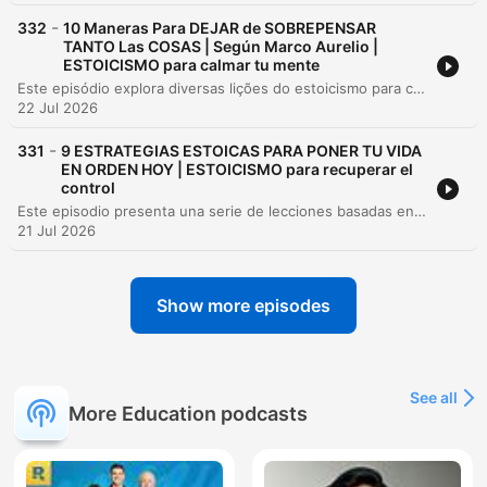
-
332
10 Maneras Para DEJAR de SOBREPENSAR
TANTO Las COSAS | Según Marco Aurelio |
ESTOICISMO para calmar tu mente
Este episódio explora diversas lições do estoicismo para combater o hábito de sobrepensar, utilizando ensinamentos de Marco Aurélio, Epicteto e Sêneca. O conteúdo aborda temas como a prática da gratidão, a aceitação da impermanência e o foco no esforço em vez do resultado. A jornada continua com estratégias práticas para lidar com a ansiedade, incluindo a decomposição de problemas em passos concretos, a busca por sabedoria externa e a prática do malestar voluntário. O objetivo é ensinar como transformar o excesso de pensamento em resiliência e ação através do foco no presente.
22 Jul 2026
-
331
9 ESTRATEGIAS ESTOICAS PARA PONER TU VIDA
EN ORDEN HOY | ESTOICISMO para recuperar el
control
Este episodio presenta una serie de lecciones basadas en el estoicismo para alcanzar la claridad, la serenidad y el dominio personal. A través de estrategias inspiradas en autores como Séneca, Epicteto y Marco Aurelio, se invita al oyente a tomar el control de su mente, gestionar sus hábitos y valorar el uso del tiempo. El contenido explora cómo la simplicidad, la acción consciente y la gestión de la energía permiten construir un carácter resiliente. El objetivo es aprender a simplificar la vida para encontrar la verdadera libertad y proteger la paz mental frente al caos externo.
21 Jul 2026
Show more episodes
See all
More Education podcasts