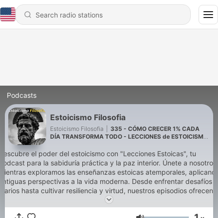
Podcasts
Estoicismo Filosofia
Estoicismo Filosofia
|
335 - CÓMO CRECER 1% CADA
DÍA TRANSFORMA TODO - LECCIONES de ESTOICISMO
Para Construir una Vida Extraordinaria
Descubre el poder del estoicismo con "Lecciones Estoicas", tu
podcast para la sabiduría práctica y la paz interior. Únete a nosotros
mientras exploramos las enseñanzas estoicas atemporales, aplicand
antiguas perspectivas a la vida moderna. Desde enfrentar desafíos
diarios hasta cultivar resiliencia y virtud, nuestros episodios ofrecen
una perspectiva refrescante para cualquiera que busque una vida
más significativa y equilibrada. Suscríbete y emprende un viaje
1