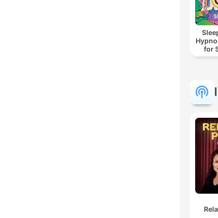
Slee
Hypnos
for 
Rel