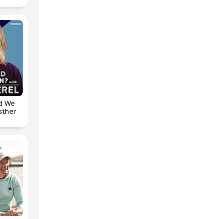
d We
sther