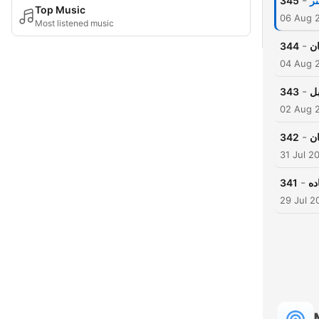
-
345
ر
Top Music
06 Aug 
Most listened music
-
344
ان
04 Aug 
-
343
بل
02 Aug 
-
342
ان
31 Jul 2
-
341
ده
29 Jul 2