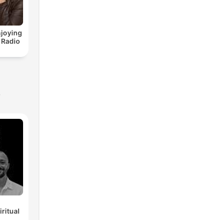
joying
 Radio
s
ritual