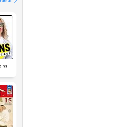
See all
bins