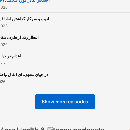
احساس بد در مورد سلامتی دخت
https://youtube.com/@dr.h
2026
Note: Playback issues with
اذیت و سرکار گذاشتن اطرافی
episodes have been resolv
2026
and all episodes are now
انتظار زیاد از طرف مقا
available without any
2026
problems. Dr. Halakouee's
Lecture Collection This
اعدام در خیاب
026
channel was created to sh
his valuable lectures.
در جهان معجزه ای اتفاق نیافتا
026
Show more episodes