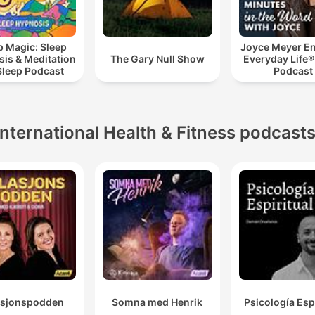
p Magic: Sleep
Joyce Meyer En
is & Meditation
The Gary Null Show
Everyday Life®
Sleep Podcast
Podcast
International Health & Fitness podcast
asjonspodden
Somna med Henrik
Psicología Espi