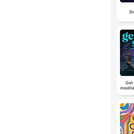
Sl
Get 
medita