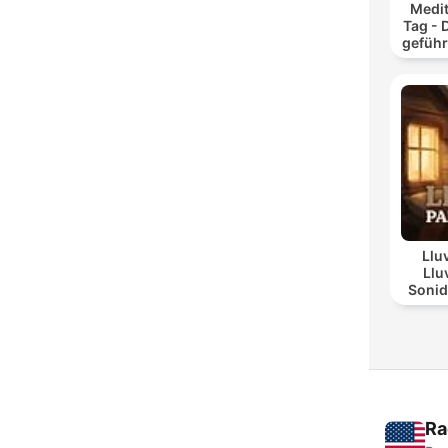
Medit
Tag - 
geführ
und
Llu
Llu
Sonid
Día L
Ra