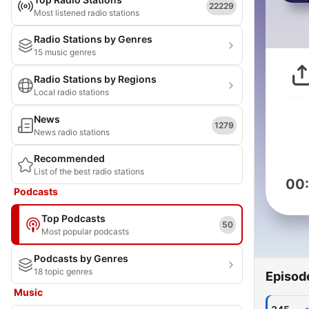
22229
Most listened radio stations
Radio Stations by Genres
15 music genres
Radio Stations by Regions
Local radio stations
News
1279
News radio stations
Recommended
List of the best radio stations
00
Podcasts
Top Podcasts
50
Most popular podcasts
Podcasts by Genres
18 topic genres
Episod
Music