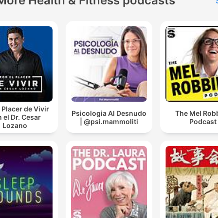
More Health & Fitness podcasts
 Placer de Vivir
Psicologia Al Desnudo
The Mel Rob
 el Dr. Cesar
| @psi.mammoliti
Podcast
Lozano