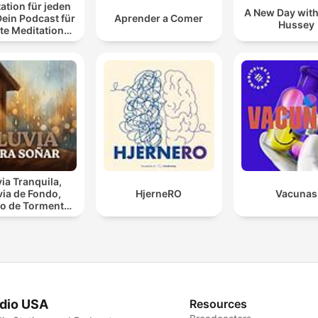
ation für jeden
A New Day with
Dein Podcast für
Aprender a Comer
Hussey
te Meditationen
 Entspannung
via Tranquila,
via de Fondo,
HjerneRO
Vacunas
o de Tormenta,
luvioso, Lluvia
Para Soñar
dio USA
Resources