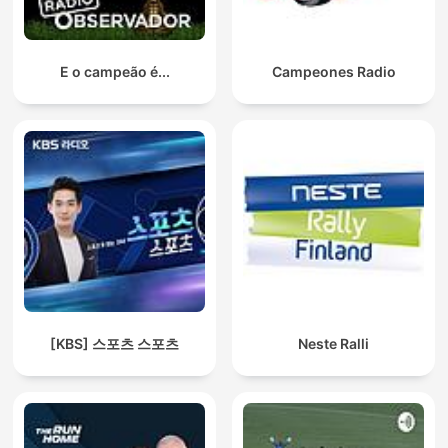
E o campeão é...
Campeones Radio
[KBS] 스포츠 스포츠
Neste Ralli