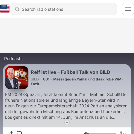
Podcasts
Reif ist live – Fußball Talk von BILD
BILD
|
601 - Messi gegen Yamal und das große WM-
Fazit
EM 2024-Spezial: „Jetzt kommt Scholl“ mit Mehmet Scholl! Der
frühere Nationalspieler und langjährige Bayern-Star wird in
neun Folgen zur Europameisterschaft 2024 Partien analysieren,
mit der gewohnten Mischung aus Kompetenz und Lockerheit.
Los geht es direkt mit am 14. Juni, im Anschluss an die
Auftaktpartie der DFB-Elf gegen Schottland. „Jetzt kommt
Scholl“ läuft im wochentäglichen, regelmäßigen Wechsel mit
1