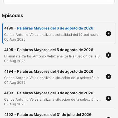
Episodes
-
4196
Palabras Mayores del 6 de agosto de 2026
Carlos Antonio Vélez analiza la actualidad del fútbol nacional e internacional, abordando desde el fracaso de la selección colombiana sub-20 en los Juegos Centroamericanos hasta las críticas por la posible expansión del Mundial a 64 selecciones. El episodio también explora la toxicidad en redes sociales, la evolución táctica del fútbol moderno y la desaparición del rol clásico del '10', mientras el locutor reafirma su compromiso con un estilo de debate directo y sin filtros políticos.
06 Aug 2026
-
4195
Palabras Mayores del 5 de agosto de 2026
El analista Carlos Antonio Vélez analiza la situación de la Selección Colombia tras el Mundial, criticando las declaraciones de jugadores como Jerry Mina y Johan Mojica. El episodio también aborda temas del fútbol local, incluyendo la situación contractual de Hamilton Campas y los casos disciplinarios en el América de Cali. Asimismo, se explora la evolución táctica del fútbol moderno y la desaparición del rol tradicional del '10' para dar paso al centrocampista integral. El análisis concluye con un repaso de la jornada de la liga colombiana, destacando los errores defensivos de Independiente Medellín y la actuación del portero de Millonarios.
05 Aug 2026
-
4194
Palabras Mayores del 4 de agosto de 2026
Carlos Antonio Vélez analiza la situación de la selección colombiana, los rumores sobre el reemplazo de Luis Amaranto Perea y la polémica visita de Gianni Infantino a Colombia. Asimismo, cuestiona la actualidad de Atlético Nacional y su dependencia de jugadores veteranos frente al potencial de las nuevas promesas. El episodio también aborda noticias del fútbol internacional y local, incluyendo críticas a la gestión de un jugador en River, el posible fichaje de Leonay Sousa por Millonarios y el rendimiento de Ureña. Finalmente, se destaca el momento de John Arias en Brasil y se revisa reglamentariamente una jugada polémica de mano en el partido Bucaramanga vs Cúcuta.
04 Aug 2026
-
4193
Palabras Mayores del 3 de agosto de 2026
Carlos Antonio Vélez analiza la situación de la selección colombiana frente a la Copa América, el proceso de reconstrucción de Brasil y las tensiones políticas en la FIFA bajo la gestión de Infantino. El episodio también aborda la trayectoria de Teófilo Gutiérrez, la crítica a la gestión de Lucas González en Nacional y un repaso por los resultados de la liga colombiana, incluyendo actuaciones de Millonarios, Cali, Once Caldas y Santa Fe.
03 Aug 2026
-
4192
Palabras Mayores del 31 de julio del 2026