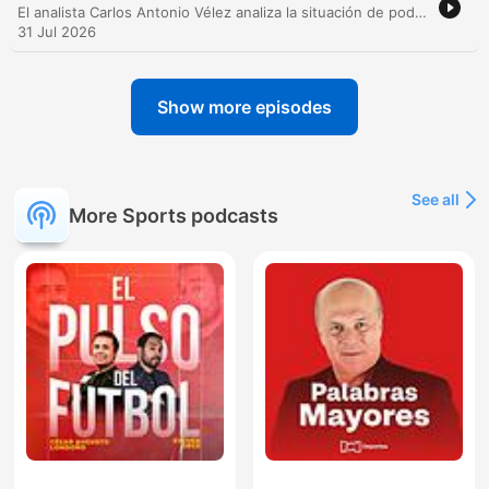
El analista Carlos Antonio Vélez analiza la situación de poder en la Federación Colombiana de Fútbol, detallando la legitimación de Ramón Jesurún en el Comité Ejecutivo y reflexionando sobre el futuro técnico de la selección, con especial énfasis en el desgaste de imagen de figuras como Juan Carlos Osorio y Radamel Falcao. Asimismo, se abordan temas del fútbol internacional y local, incluyendo la necesidad de un nuevo técnico para River, el desempeño en la Sudamericana y las polémicas arbitrales. El episodio también analiza la situación de los equipos del 'G8' colombiano y la polémica propuesta de la FIFA sobre la comercialización de derechos de eventos mediante inversores privados.
31 Jul 2026
Show more episodes
See all
More Sports podcasts