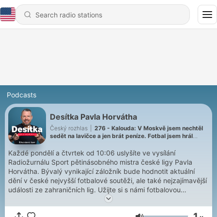
Podcasts
Desítka Pavla Horvátha
Český rozhlas
|
276 - Kalouda: V Moskvě jsem nechtěl
sedět na lavičce a jen brát peníze. Fotbal jsem hrál
srdcem a rozumem
Každé pondělí a čtvrtek od 10:06 uslyšíte ve vysílání
Radiožurnálu Sport pětinásobného mistra české ligy Pavla
Horvátha. Bývalý vynikající záložník bude hodnotit aktuální
dění v české nejvyšší fotbalové soutěži, ale také nejzajímavější
události ze zahraničních lig. Užijte si s námi fotbalovou
talkshow.
1