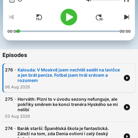
x
Všechny díly podcastu Desítka Pavla Horvátha můžete
Volume
pohodlně poslouchat v mobilní aplikaci mujRozhlas pro
Android
a
iOS
nebo na webu
mujRozhlas.cz
.
00:00
00:00
Episodes
-
276
Kalouda: V Moskvě jsem nechtěl sedět na lavičce
a jen brát peníze. Fotbal jsem hrál srdcem a
rozumem
06 Aug 2026
-
275
Horváth: Plzni to v úvodu sezony nefunguje, ale
pokřiky směrem ke konci trenéra Hyského se mi
nelíbí
03 Aug 2026
-
274
Barák starší: Španělská škola je fantastická.
Záleží na tom, zda Denia ovlivní i celý český