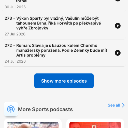
fotbal
30 Jul 2026
-
273
Výkon Sparty byl vlažný, Vašulín může být
tahounem Brna, říká Horváth po překvapivé
výhře Zbrojovky
27 Jul 2026
-
272
Ruman: Slavia je s kauzou kolem Chorého
manažersky poražená. Podle Zelenky bude mít
Artis problémy
24 Jul 2026
Show more episodes
See all
More Sports podcasts