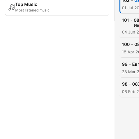
-
102
0
Top Music
01 Jul 2
Most listened music
-
101
08
Ив
04 Jun 
-
100
0
18 Apr 
-
99
Ев
28 Mar 
-
98
08
06 Feb 