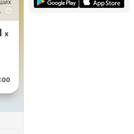
вших
их
1
x
й.
стор
жный
т и
ры
:00