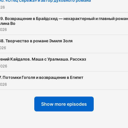
90. «Отец Серёжа» и автор духовного романа
026
9. Возвращение в Брайдсхед — нехарактерный и главный рома
лина Во
2026
88. Творчество в романе Эмиля Золя
2026
гений Кайдалов. Маша с Уралмаша. Рассказ
2026
7. Потомки Гоголя и возвращение в Египет
2026
Show more episodes