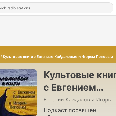
Культовые книги с Евгением Кайдаловым и Игорем Поповым
Культовые кни
с Евгением
Кайдаловым и
Евгений Кайдалов и Игор
Игорем Попов
Подкаст посвящён