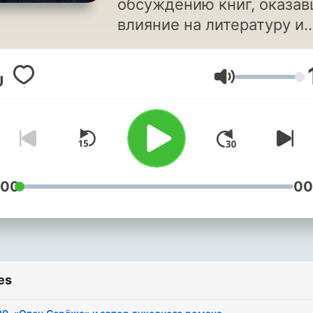
обсуждению книг, оказа
влияние на литературу и
историю, и продолжающ
влиять, вызывать жаркие
Volume
споры и интерес читателе
Обсуждаем книги мы: па
Евгений Кайдалов и кни
обозреватель,
радиоведущий, журналис
преподаватель литерату
:00
00
Игорь Попов.
es