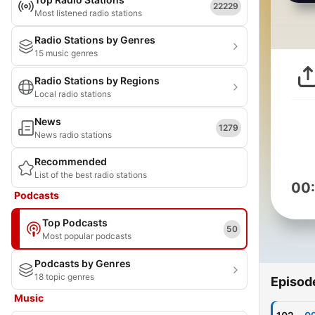
22229
Most listened radio stations
Radio Stations by Genres
15 music genres
Radio Stations by Regions
Local radio stations
News
1279
News radio stations
Recommended
List of the best radio stations
00
Podcasts
Top Podcasts
50
Most popular podcasts
Podcasts by Genres
18 topic genres
Episod
Music