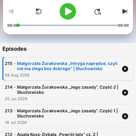
00:00
00:00
Episodes
-
215
Małgorzata Żurakowska „Intryga naprędce, czyli
nie ma złego bez dobrego” | Słuchowisko
08 Aug 2026
-
214
Małgorzata Żurakowska „Jego zasady”. Część 2 |
Słuchowisko
25 Jul 2026
-
213
Małgorzata Żurakowska „Jego zasady”. Część 1 |
Słuchowisko
18 Jul 2026
-
212
Agata Koss-Dybała „Powrót taty” cz. 2 |