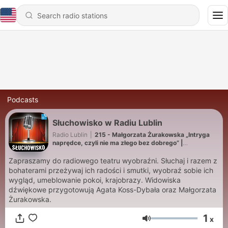
Podcasts
Słuchowisko w Radiu Lublin
Radio Lublin
|
215 - Małgorzata Żurakowska „Intryga
naprędce, czyli nie ma złego bez dobrego” |
Słuchowisko
Zapraszamy do radiowego teatru wyobraźni. Słuchaj i razem z
bohaterami przeżywaj ich radości i smutki, wyobraź sobie ich
wygląd, umeblowanie pokoi, krajobrazy. Widowiska
dźwiękowe przygotowują Agata Koss-Dybała oraz Małgorzata
Żurakowska.
1
x
Volume