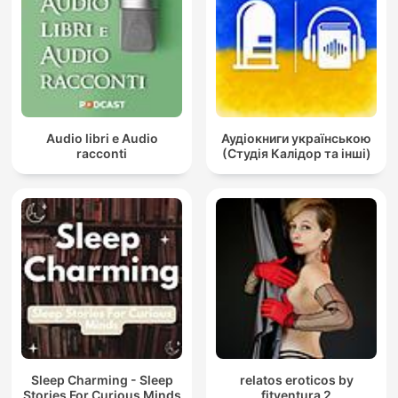
Audio libri e Audio
Аудіокниги українською
racconti
(Студія Калідор та інші)
Sleep Charming - Sleep
relatos eroticos by
Stories For Curious Minds
fitventura 2