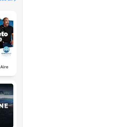
m
 Aire
o