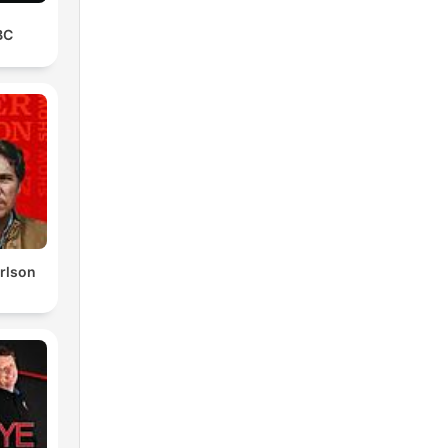
BC
,
ue
ol.
rlson