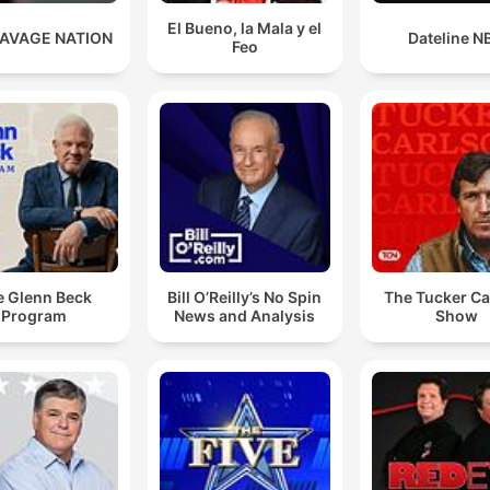
El Bueno, la Mala y el
SAVAGE NATION
Dateline N
Feo
Tem que utilizar o que chamamos de gafas de eclipse
que são umas gafas que têm uma proteção total e q
é o único que é, digamos, aconselhável para mirar o s
00:08:12 · A recomendação técnica sobre o único tipo de
equipamento seguro para a observação do fenômeno.
e Glenn Beck
Bill O’Reilly’s No Spin
The Tucker Ca
Program
News and Analysis
Show