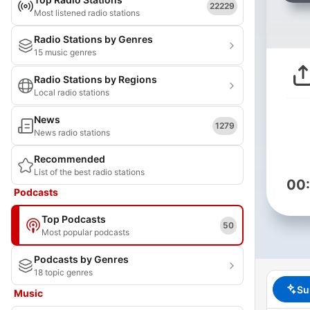
22229
Most listened radio stations
Radio Stations by Genres
15 music genres
Radio Stations by Regions
Local radio stations
News
1279
News radio stations
Recommended
List of the best radio stations
00
Podcasts
Top Podcasts
50
Most popular podcasts
Podcasts by Genres
18 topic genres
Su
Music