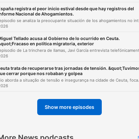
A inclinação orbital e a ocorrência de eclipses
spaña registra el peor inicio estival desde que hay registros del
00:03:49
Informe Nacional de Ahogamientos.
En este episodio se analiza la preocupante situación de los ahogamientos no intenci
Impactos do eclipse na fauna e flora
00:05:11
2026
Dicas de observação e visibilidade no horizon
00:05:31
iguel Tellado acusa al Gobierno de lo ocurrido en Ceuta.
quot;Fracaso en política migratoria, exterior
O turismo de eclipses e o trabalho do Planetár
00:06:22
2026
Segurança ocular e uso de óculos especiais
00:07:32
euta trata de recuperarse tras jornadas de tensión. &quot;Tuvimo
lick on a chapter to go directly to that moment
ue cerrar porque nos robaban y golpea
O episódio aborda a situação de tensão e insegurança na cidade de Ceuta, focando no relato de Mari Carmen Díaz sobre o fluxo migratório e os impactos na vida dos res
lights
2026
un eclipse se produz cuando deixamos de ver o sol, 
isso chamamos de eclipse de sol, Porque a luna se
Show more episodes
interpõe entre o sol e nós.
00:01:45 · O especialista explica a definição científica básica
fenômeno de um eclipse solar.
More News podcasts