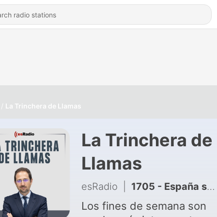
La Trinchera de Llamas
La Trinchera de
Llamas
esRadio
|
1705 - España se prepara para un eclipse solar total después de 114 años.
Los fines de semana son