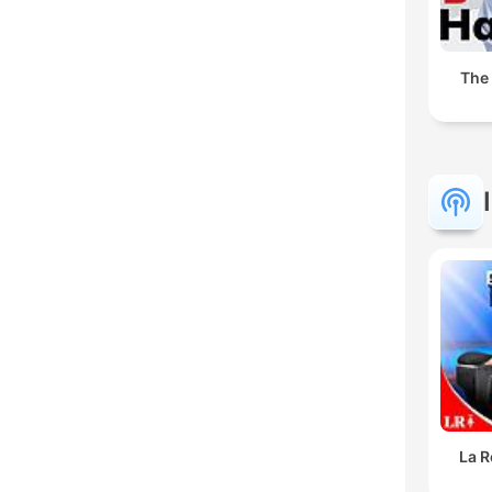
The
La R