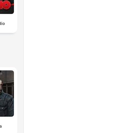
dio
a