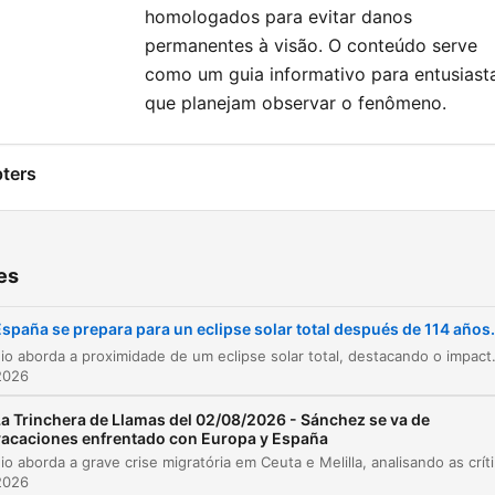
homologados para evitar danos
permanentes à visão. O conteúdo serve
como um guia informativo para entusiast
que planejam observar o fenômeno.
ters
Anúncio Shopify
00:00:00
Introdução à Trinchera de Llamas
00:00:37
es
Expectativa para o eclipse solar total
00:00:43
spaña se prepara para un eclipse solar total después de 114 años.
Entrevista com Telmo Fernández, Diretor do
O episódio aborda a proximidade de um eclipse solar total, destacando o impacto deste fenômeno astronômico na Península Ibérica. Com a participação de Telmo Fernández, diretor do Planetário de 
00:01:09
Planetário de Madrid
2026
A mecânica do eclipse solar e a franja de
La Trinchera de Llamas del 02/08/2026 - Sánchez se va de
00:01:45
totalidade
vacaciones enfrentado con Europa y España
O episódio aborda a grave crise migratória em Ceuta e Me
Previsões de eclipses para os próximos anos
00:03:18
2026