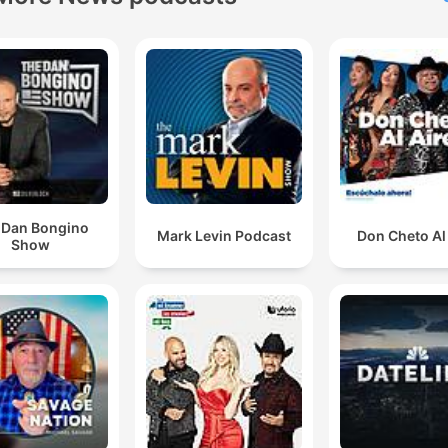
as suas condutas vêm reflexadas pelos cambios
também que se produzem na luminosidade, na
iluminação, etc.
00:05:17 · O diretor do Planetário descreve como o
comportamento dos animais é afetado pela mudança de luz
durante o eclipse.
se produzem umas oleadas como de vento, e os
 Dan Bongino
animais, em alguns casos, têm atitudes anómalas co
Mark Levin Podcast
Don Cheto Al
Show
respeito ao seu comportamento normal de cada dia.
00:05:31 · O convidado detalha as alterações climáticas e
comportamentais imediatas causadas pela ocultação solar.
Mirar o sol é muito perigoso. Mirar durante um temp
prolongado, ou até segundos.
00:07:41 · Um alerta vital sobre os riscos de observar o sol
diretamente sem a proteção adequada.