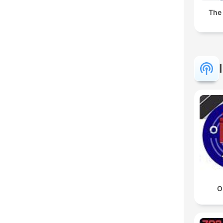
The
O