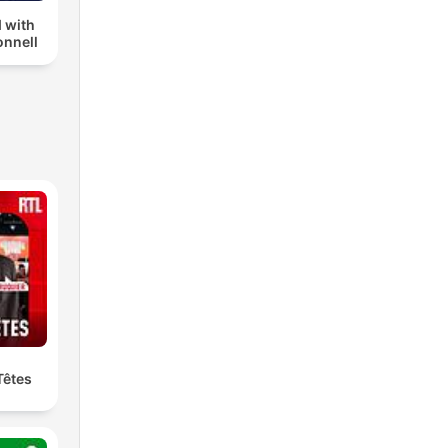
 with
nnell
Têtes