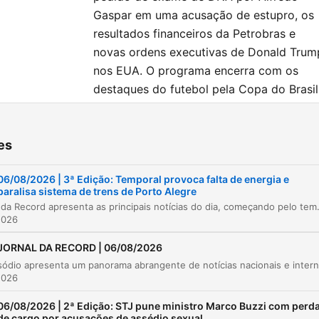
Gaspar em uma acusação de estupro, os
resultados financeiros da Petrobras e
novas ordens executivas de Donald Trum
nos EUA. O programa encerra com os
destaques do futebol pela Copa do Brasil
ters
es
Destaques da noite
00:00:05
06/08/2026 | 3ª Edição: Temporal provoca falta de energia e
paralisa sistema de trens de Porto Alegre
Temporal e caos em Porto Alegre
00:00:53
O Jornal da Record apresenta as principais notícias do dia, começando pelo temporal que causou caos em Porto Alegre, com ventos de 132 km/h e falta de energia elétrica. No cenário jurídico e social, a AGU busca responsabi
2026
Previsão de ventos fortes no Rio de Janeiro
00:01:42
JORNAL DA RECORD | 06/08/2026
AGU e a responsabilização do Discord
00:03:15
2026
Crise diplomática Brasil-EUA e nomeação de
00:04:56
embaixador
06/08/2026 | 2ª Edição: STJ pune ministro Marco Buzzi com perd
de cargo por acusações de assédio sexual