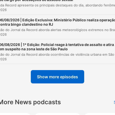
Intenção de diálogo entre Lula e Trump
00:06:47
2026
Tensão entre Ministério da Justiça e Polícia
00:07:58
Federal
06/08/2026 | Edição Exclusiva: Ministério Público realiza operaçã
contra bingo clandestino no RJ
Investigação do acidente da Voepaz
00:08:39
Esta edição do Jornal da Record aborda alertas meteorológico
2026
Caso Alfredo Gaspar e pedido de exame de 
00:09:49
06/08/2026 | 1ª Edição: Policial reage à tentativa de assalto e atira
Lucros da Petrobras e política nos EUA
00:11:29
em suspeito na zona leste de São Paulo
Resultados da Copa do Brasil
00:12:41
2026
lick on a chapter to go directly to that moment
Show more episodes
lights
A Advocacia-Geral da União vai entrar na Justiça par
pedir a responsabilização do Discord e a suspensão 
More News podcasts
plataforma no Brasil.
00:03:15 · O anúncio detalha a reação jurídica brasileira após