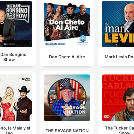
caso de uma menina morta por desafios online.
O relatório final aponta que o presidente da empresa
sabia das falhas técnicas na aeronave.
00:08:39 · Uma revelação importante sobre a investigação d
acidente aéreo da Voepaz.
 Dan Bongino
Don Cheto Al Aire
Mark Levin Po
A Petrobras terminou o segundo trimestre do ano c
Show
um lucro líquido de mais de 52 bilhões de reais, alta 
quase 97% em relação ao ano passado.
00:11:29 · O dado econômico destaca o desempenho financei
expressivo da estatal brasileira.
A medida define as categorias de crianças que segu
o governo não terão direito automático à cidadania
americana.
00:12:07 · Explicação sobre a nova ordem executiva assinada
no, la Mala y el
The Tucker Ca
THE SAVAGE NATION
Feo
Show