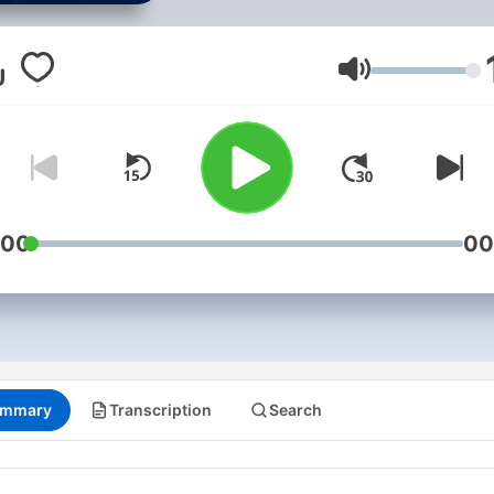
no Brasil e no mundo com 
Podcasts do JR.
Volume
:00
00
mmary
Transcription
Search