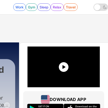
Work
Gym
Sleep
Relax
Travel
d
or
DOWNLOAD APP
tece