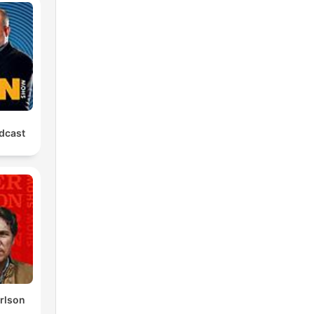
o
dcast
om
de
ro
ndo
rlson