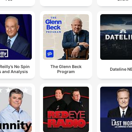
por Donald Trump nos Estados Unidos.
’Reilly’s No Spin
The Glenn Beck
Dateline N
 and Analysis
Program