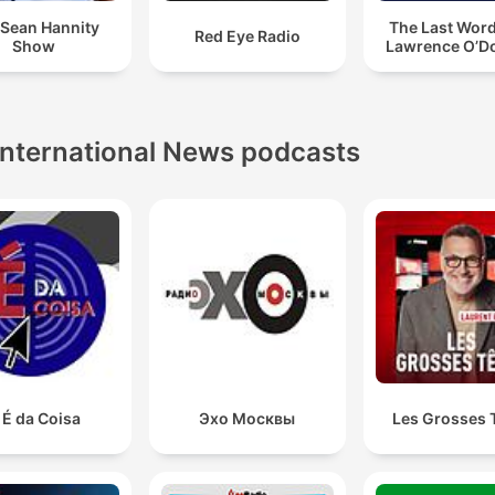
 Sean Hannity
The Last Word
Red Eye Radio
Show
Lawrence O’Do
International News podcasts
 É da Coisa
Эхо Москвы
Les Grosses 