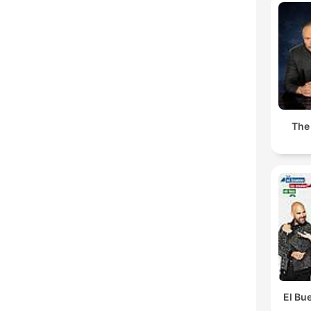
The
El Bue