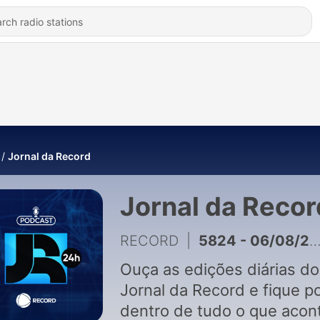
Jornal da Record
Jornal da Recor
RECORD
|
5824 - 06/08/2026 | 3ª Edição: Temporal provoca falta de energia e paralisa sistema de trens de Porto Alegre
Ouça as edições diárias do
Jornal da Record e fique p
dentro de tudo o que acon