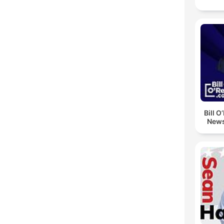
Bill O
News