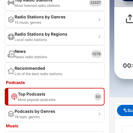
22227
Most listened radio stations
Radio Stations by Genres
15 music genres
Radio Stations by Regions
Local radio stations
News
1279
News radio stations
00
Recommended
List of the best radio stations
Podcasts
Top Podcasts
50
Most popular podcasts
Su
Podcasts by Genres
18 topic genres
Music