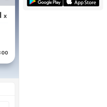
os
1
x
:00