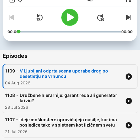
x
Volume
00:00
00:00
Episodes
-
1109
V Ljubljani odprta scena uporabe drog po
desetletju na vrhuncu
04 Aug 2026
-
1108
Družbene hierarhije: garant reda ali generator
krivic?
28 Jul 2026
-
1107
Ideje moškosfere opravičujejo nasilje, kar ima
posledice tako v spletnem kot fizičnem svetu
21 Jul 2026