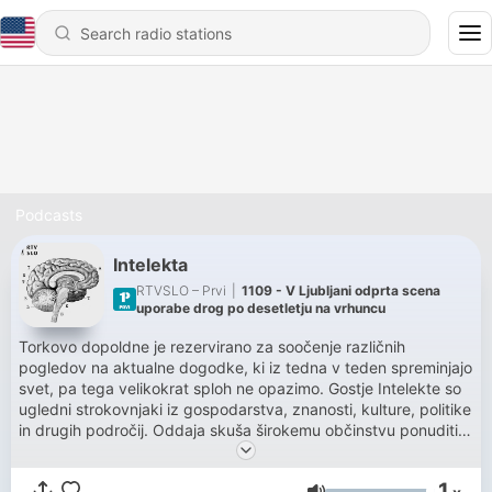
Podcasts
Intelekta
RTVSLO – Prvi
|
1109 - V Ljubljani odprta scena
uporabe drog po desetletju na vrhuncu
Torkovo dopoldne je rezervirano za soočenje različnih
pogledov na aktualne dogodke, ki iz tedna v teden spreminjajo
svet, pa tega velikokrat sploh ne opazimo. Gostje Intelekte so
ugledni strokovnjaki iz gospodarstva, znanosti, kulture, politike
in drugih področij. Oddaja skuša širokemu občinstvu ponuditi
kritično mnenje o ključnih dejavnikih globalnega in lokalnega
okolja.
1