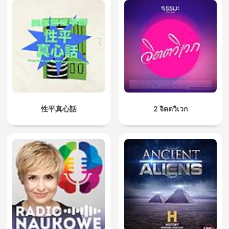
性平真心話
2 จิตตวิเวก