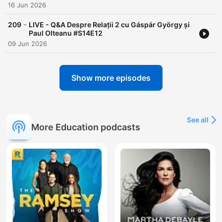
16 Jun 2026
-
209
LIVE - Q&A Despre Relații 2 cu Gáspár György și
Paul Olteanu #S14E12
09 Jun 2026
Show more episodes
See all
More Education podcasts