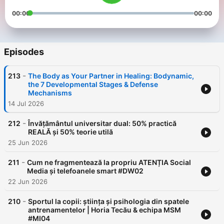
00:00
00:00
Episodes
-
213
The Body as Your Partner in Healing: Bodynamic,
the 7 Developmental Stages & Defense
Mechanisms
14 Jul 2026
-
212
Învățământul universitar dual: 50% practică
REALĂ și 50% teorie utilă
25 Jun 2026
-
211
Cum ne fragmentează la propriu ATENȚIA Social
Media și telefoanele smart #DW02
22 Jun 2026
-
210
Sportul la copii: știința și psihologia din spatele
antrenamentelor | Horia Tecău & echipa MSM
#MI04