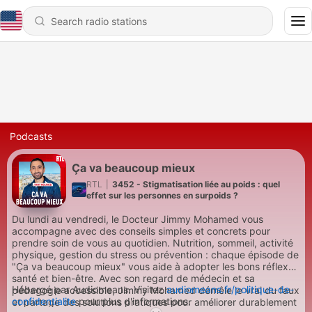
Podcasts
Ça va beaucoup mieux
RTL
|
3452 - Stigmatisation liée au poids : quel
effet sur les personnes en surpoids ?
Du lundi au vendredi, le Docteur Jimmy Mohamed vous
accompagne avec des conseils simples et concrets pour
prendre soin de vous au quotidien. Nutrition, sommeil, activité
physique, gestion du stress ou prévention : chaque épisode de
"Ça va beaucoup mieux" vous aide à adopter les bons réflexes
santé et bien-être. Avec son regard de médecin et sa
Hébergé par Audiomeans. Visitez
audiomeans.fr/politique-de-
pédagogie accessible, Jimmy Mohamed démêle le vrai du faux
confidentialite
pour plus d'informations.
et partage des solutions pratiques pour améliorer durablement