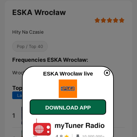
ESKA Wrocław
Hity Na Czasie
Pop / Top 40
Frequencies ESKA Wrocław:
Wrocław:
104.9 FM
ESKA Wrocław live
Top Songs
Last 7 days
Last 30 days
DOWNLOAD APP
Dai Dai Dai
1
Robertino
!H.A.P.P.Y!