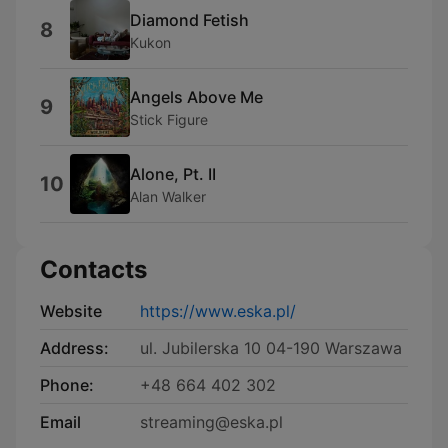
Diamond Fetish
8
Kukon
Angels Above Me
9
Stick Figure
Alone, Pt. II
10
Alan Walker
Contacts
Website
https://www.eska.pl/
Address:
ul. Jubilerska 10 04-190 Warszawa
Phone:
+48 664 402 302
Email
streaming@eska.pl