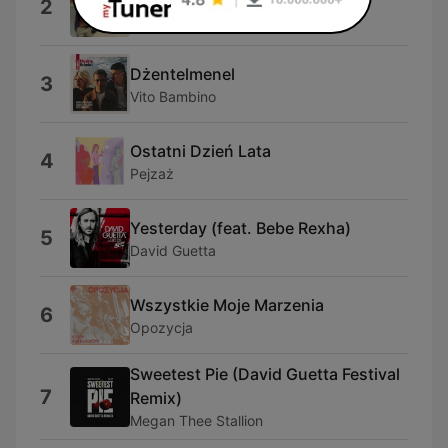
2
Dawid Podsiadlo
Dżentelmenel
3
Vito Bambino
Ostatni Dzień Lata
4
Pejzaż
Yesterday (feat. Bebe Rexha)
5
David Guetta
Wszystkie Moje Marzenia
6
Opozycja
Sweetest Pie (David Guetta Festival
7
Remix)
Megan Thee Stallion