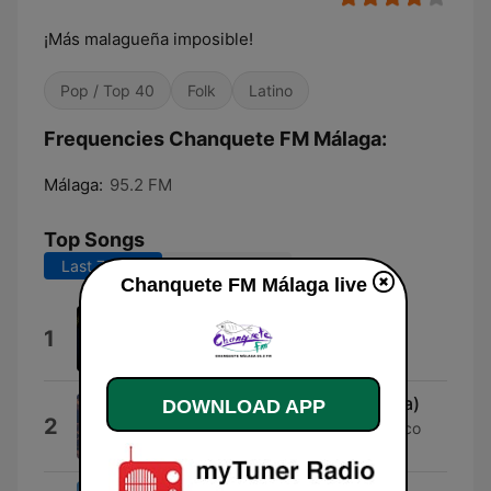
¡Más malagueña imposible!
Pop / Top 40
Folk
Latino
Frequencies Chanquete FM Málaga:
Málaga:
95.2 FM
Top Songs
Last 7 days
Last 30 days
Chanquete FM Málaga live
La Ruleta
1
El Bobo de las 3000
Tanguillos (feat. Maita Vende Ca)
DOWNLOAD APP
2
Chano Lobato, Maria Magdalena, Paco
Romero & Pepe Romero