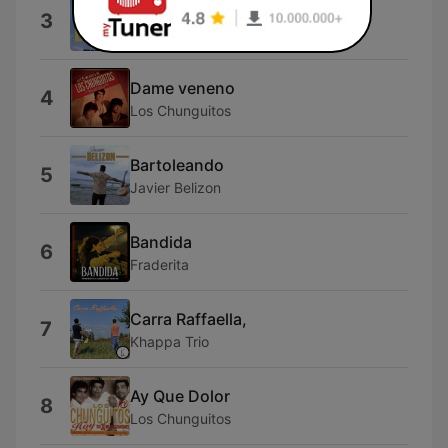
Dime
3
Daviles de Novelda
Dame veneno
4
Los Chunguitos
Bartoleando
5
Javier Belizon
Bandida
6
Fraderita
Carra Raffaella,
7
Khappa Trio
Ay Que Dolor
8
Los Chunguitos