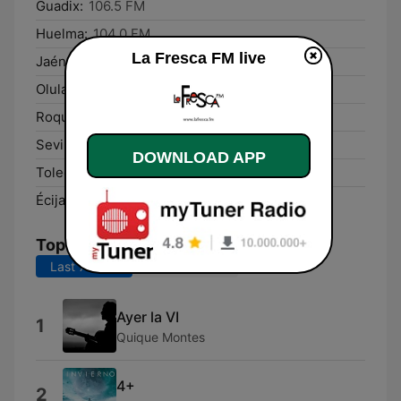
Guadix:
106.5 FM
Huelma:
104.0 FM
La Fresca FM live
Jaén:
92.0 FM
Olula del Río:
94.0 FM
Roquetas de Mar:
91.8 FM
Sevilla:
90.7 FM
DOWNLOAD APP
Toledo:
90.5 FM
Écija:
102.2 FM
Top Songs
Last 7 days
Last 30 days
Ayer la VI
1
Quique Montes
4+
2