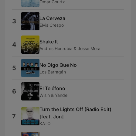
Omar Courtz
La Cerveza
3
Elvis Crespo
Shake It
4
Andres Honrubia & Josse Mora
No Digo Que No
5
Los Barragán
El Teléfono
6
Wisin & Yandel
Turn the Lights Off (Radio Edit)
7
[feat. Jon]
KATO