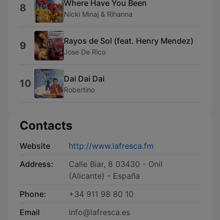
Where Have You Been
8
Nicki Minaj & Rihanna
Rayos de Sol (feat. Henry Mendez)
9
Jose De Rico
Dai Dai Dai
10
Robertino
Contacts
Website
http://www.lafresca.fm
Address:
Calle Biar, 8 03430 - Onil
(Alicante) - España
Phone:
+34 911 98 80 10
Email
info@lafresca.es