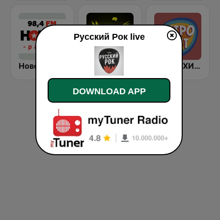
Русский Рок live
Новое Радио (New Radio, Novoe Radio)
Супердискотека 90х Радио Рекорд (Radio Record 90s Superdisco)
РЕТРО ХИТ - Retro Hit
DOWNLOAD APP