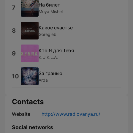
На билет
7
Moya Mishel
Какое счастье
8
Goregleb
Кто Я для Тебя
9
K.U.K.L.A.
За гранью
10
Arda
Contacts
Website
http://www.radiovanya.ru/
Social networks