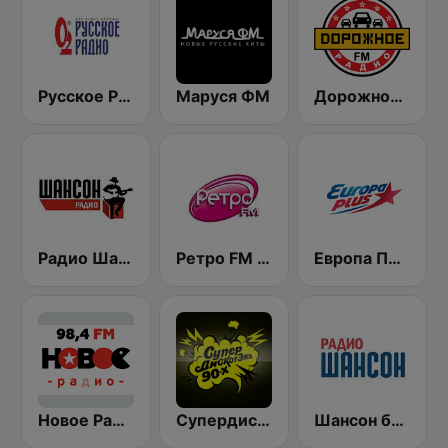
Русское Радио
Маруся ФМ
Дорожное Радио (Dorojnoe Radio)
Радио Шансон (Chanson)
Ретро FM (Retro FM)
Европа Плюс (Europa Plus)
Новое Радио (New Radio, Novoe Radio)
Супердискотека 90х Радио Рекорд (Radio Record 90s Superdisco)
Шансон без цензуры (Shanson bez cenzury)