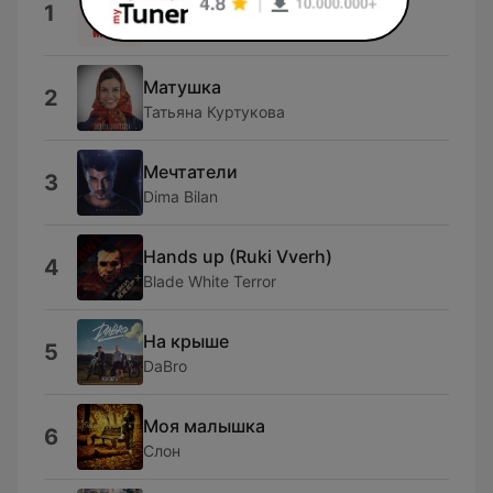
Habibi
1
Yan Space
Матушка
2
Татьяна Куртукова
Мечтатели
3
Dima Bilan
Hands up (Ruki Vverh)
4
Blade White Terror
На крыше
5
DaBro
Моя малышка
6
Слон