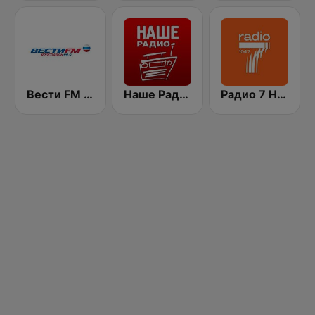
Вести FM (Vesti FM)
Наше Радио (Radio Nashe)
Радио 7 На семи холмах (Radio 7)