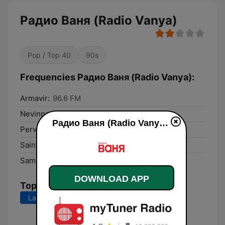
Радио Ваня (Radio Vanya)
Pop / Top 40
90s
Frequencies Радио Ваня (Radio Vanya):
Armavir:
96.6 FM
Nevinnomyssk:
94.6 FM
Радио Ваня (Radio Vanya) live
Pervoural’sk:
89.9 FM
Saint Petersburg:
68.66 FM
Samara:
106.1 FM
DOWNLOAD APP
Top Songs
Last 7 days
Last 30 days