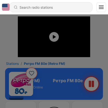
Stations
Ретро FM 80e (Retro FM)
FM 80e (Retro FM)
Online