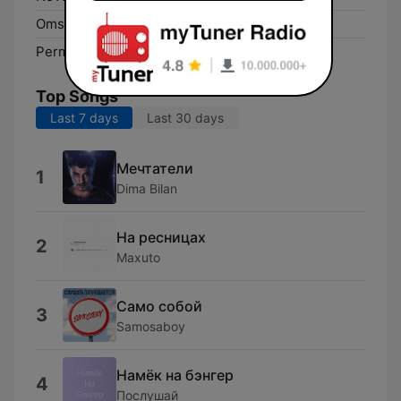
Omsk:
102.5 FM
Perm’:
106.2 FM
Top Songs
Last 7 days
Last 30 days
Мечтатели
1
Dima Bilan
На ресницах
2
Maxuto
Само собой
3
Samosaboy
Намёк на бэнгер
4
Послушай