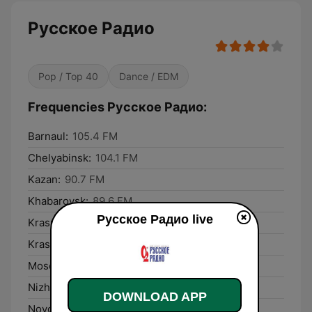
Русское Радио
Pop / Top 40
Dance / EDM
Frequencies Русское Радио:
Barnaul:
105.4 FM
Chelyabinsk:
104.1 FM
Kazan:
90.7 FM
Khabarovsk:
89.6 FM
Русское Радио live
Krasnodar:
101.8 FM
Krasnoyarsk:
105.8 FM
Moscow:
105.7 FM
Nizhniy Novgorod:
102.9 FM
DOWNLOAD APP
Novosibirsk:
96.2 FM