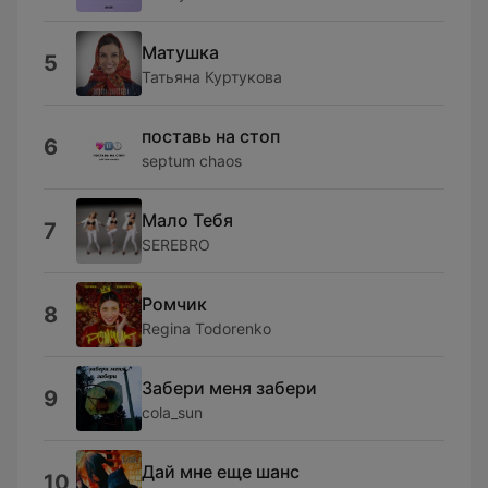
Матушка
5
Татьяна Куртукова
поставь на стоп
6
septum chaos
Мало Тебя
7
SEREBRO
Ромчик
8
Regina Todorenko
Забери меня забери
9
cola_sun
Дай мне еще шанс
10