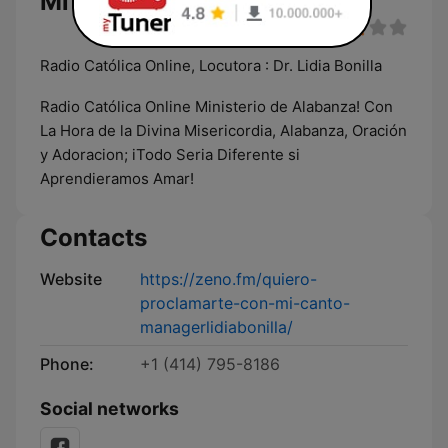
Mi Canto live
Radio Católica Online, Locutora : Dr. Lidia Bonilla
Radio Católica Online Ministerio de Alabanza! Con
La Hora de la Divina Misericordia, Alabanza, Oración
y Adoracion; iTodo Seria Diferente si
Aprendieramos Amar!
Contacts
Website
https://zeno.fm/quiero-
proclamarte-con-mi-canto-
managerlidiabonilla/
Phone:
+1 (414) 795-8186
Social networks