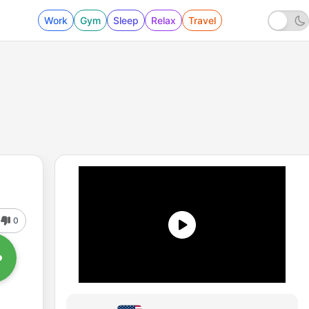
Work
Gym
Sleep
Relax
Travel
0