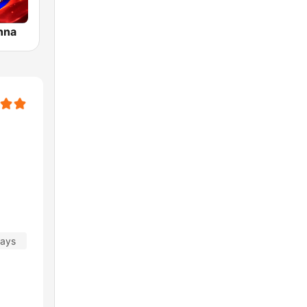
nna
days