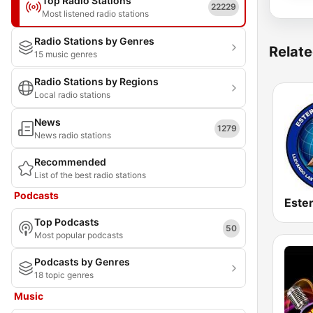
Top Radio Stations
22229
Most listened radio stations
Radio Stations by Genres
Relate
15 music genres
Radio Stations by Regions
Local radio stations
News
1279
News radio stations
Recommended
List of the best radio stations
Podcasts
Top Podcasts
50
Most popular podcasts
Podcasts by Genres
18 topic genres
Music