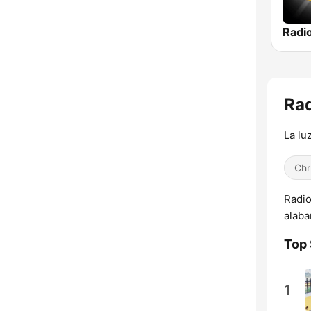
Rad
La lu
Chr
Radio
alaba
Top
1