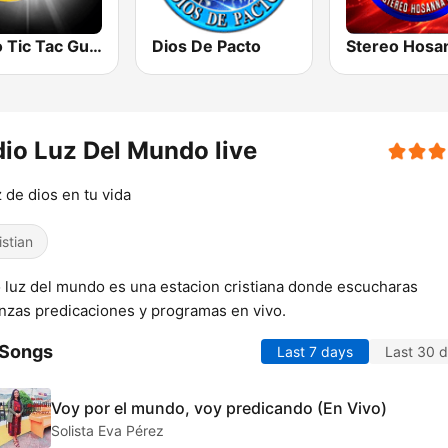
Radio Tic Tac Guatemala
Dios De Pacto
Stereo Hosa
io Luz Del Mundo live
z de dios en tu vida
istian
 luz del mundo es una estacion cristiana donde escucharas
nzas predicaciones y programas en vivo.
 Songs
Last 7 days
Last 30 
Voy por el mundo, voy predicando (En Vivo)
Solista Eva Pérez