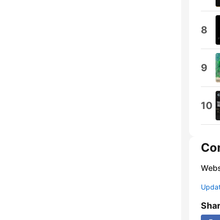
8
9
10
Co
Webs
Update
Sha