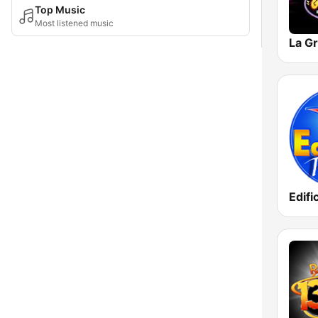
Top Music
Most listened music
Edifi