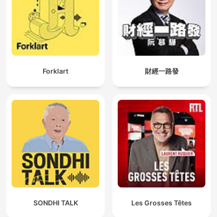
Forklart
財經一路發
SONDHI TALK
Les Grosses Têtes