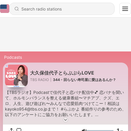
Podcasts
大久保佳代子とらぶぶらLOVE
TBS RADIO
|
344 - 回らない寿司屋に愛はあるんか？
【TBSラジオ】Podcastで佳代子と恋バナ配信中💕 恋バナを聞い
て、ホルモンバランスを整える健康番組〜マチアプ、クズ、エ
ロ、人生、遊び遊ばれ〜みんなで恋愛筋肉つけてこー！相談は
kayoko954@tbs.co.jpまで！ #らぶかよ 番組作りの参考のため、
以下のアンケートにご協力をお願いいたします。
https://www.tbs.co.jp/radio/podcast/en.html
1