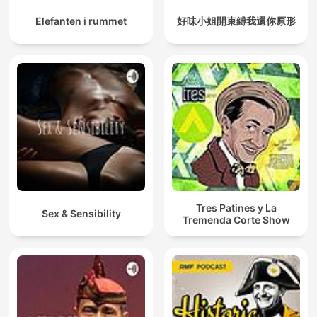
Elefanten i rummet
好味小姐開束縛我還你原形
Tres Patines y La
Sex & Sensibility
Tremenda Corte Show