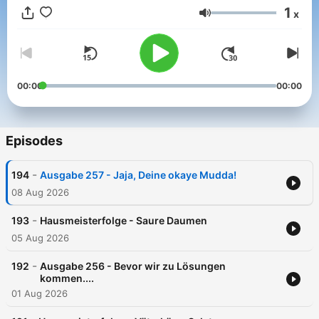
Tag.Jeden Freitag.Sprecherin der Rubriken: Franziska
1
x
Weisz(Cover by HANDS OF GOD)
Volume
00:00
00:00
Episodes
-
194
Ausgabe 257 - Jaja, Deine okaye Mudda!
08 Aug 2026
-
193
Hausmeisterfolge - Saure Daumen
05 Aug 2026
-
192
Ausgabe 256 - Bevor wir zu Lösungen
kommen....
01 Aug 2026