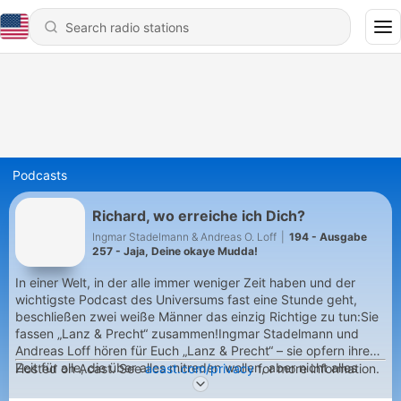
Podcasts
Richard, wo erreiche ich Dich?
Ingmar Stadelmann & Andreas O. Loff
|
194 - Ausgabe
257 - Jaja, Deine okaye Mudda!
In einer Welt, in der alle immer weniger Zeit haben und der
wichtigste Podcast des Universums fast eine Stunde geht,
beschließen zwei weiße Männer das einzig Richtige zu tun:Sie
fassen „Lanz & Precht“ zusammen!Ingmar Stadelmann und
Andreas Loff hören für Euch „Lanz & Precht“ – sie opfern ihre
Zeit für alle, die über alles mitreden wollen, aber nicht alles
Hosted on Acast. See
acast.com/privacy
for more information.
hören können.Es dauert 10 Minuten und rettet Euch den