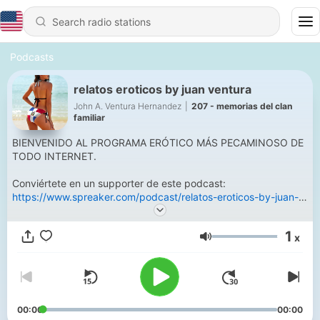
Podcasts
relatos eroticos by juan ventura
John A. Ventura Hernandez
|
207 - memorias del clan
familiar
BIENVENIDO AL PROGRAMA ERÓTICO MÁS PECAMINOSO DE
TODO INTERNET.
Conviértete en un supporter de este podcast:
https://www.spreaker.com/podcast/relatos-eroticos-by-juan-
ventura--5177152/support
.
1
x
Volume
00:00
00:00