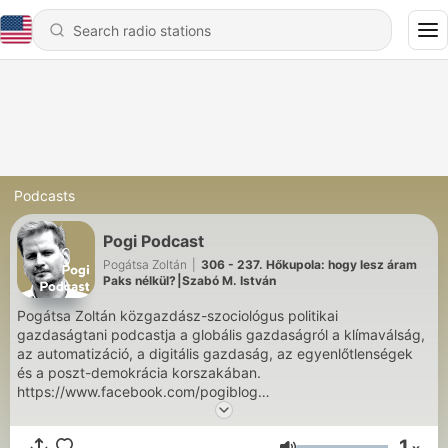
Podcasts
Pogi Podcast
Pogátsa Zoltán
|
306 - 237. Hőkupola: hogy lesz áram
Paks nélkül?⎮Szabó M. István
Pogátsa Zoltán közgazdász-szociológus politikai
gazdaságtani podcastja a globális gazdaságról a klímaválság,
az automatizáció, a digitális gazdaság, az egyenlőtlenségek
és a poszt-demokrácia korszakában.
https://www.facebook.com/pogiblog
https://www.patreon.com/pogipodcast
1