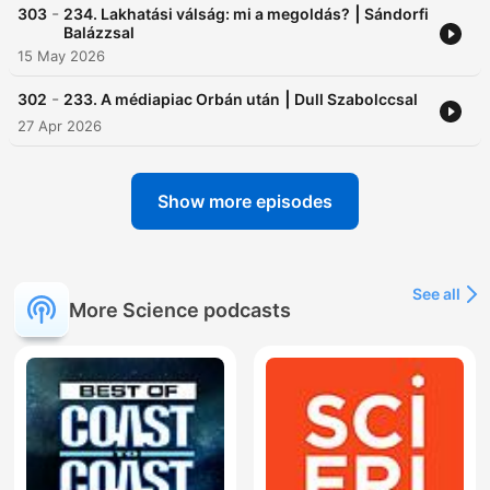
-
303
234. Lakhatási válság: mi a megoldás? ⎮ Sándorfi
Balázzsal
15 May 2026
-
302
233. A médiapiac Orbán után ⎮ Dull Szabolccsal
27 Apr 2026
Show more episodes
See all
More Science podcasts