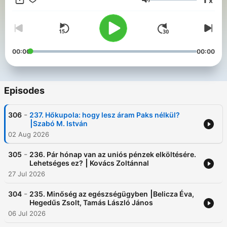
x
Volume
00:00
00:00
Episodes
-
306
237. Hőkupola: hogy lesz áram Paks nélkül?
⎮Szabó M. István
02 Aug 2026
-
305
236. Pár hónap van az uniós pénzek elköltésére.
Lehetséges ez? ⎮ Kovács Zoltánnal
27 Jul 2026
-
304
235. Minőség az egészségügyben ⎮Belicza Éva,
Hegedűs Zsolt, Tamás László János
06 Jul 2026