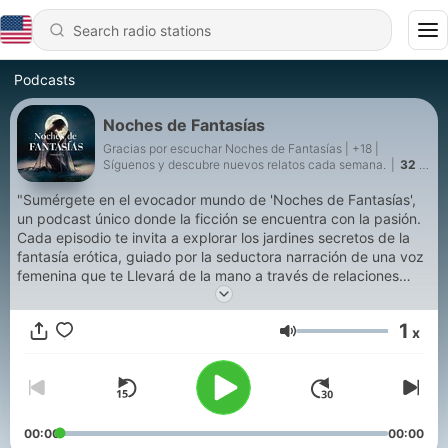
Podcasts
Noches de Fantasías
Gracias por escuchar Noches de Fantasías | +18 |
Síguenos y descubre nuevos relatos cada semana.
|
32 -
Confieso que el placer me hizo perder el control - Relato
erótico
"Sumérgete en el evocador mundo de 'Noches de Fantasías',
un podcast único donde la ficción se encuentra con la pasión.
Cada episodio te invita a explorar los jardines secretos de la
fantasía erótica, guiado por la seductora narración de una voz
femenina que te Llevará de la mano a través de relaciones
íntimas y estimulantes. Ambientados con música suave y
efectos sonoros cautivadores, estos cuentos están diseñados
1
x
para encender la imaginación y celebrar la riqueza del deseo
Volume
humano. Ya sea que busques escapar de la rutina diaria o
explorar las dimensiones. Más profundas del deseo, 'Noches
de Fantasías' es tu santuario auditivo para el deleite y la
exploración sensuales.
00:00
00:00
Conviértete en un supporter de este podcast: