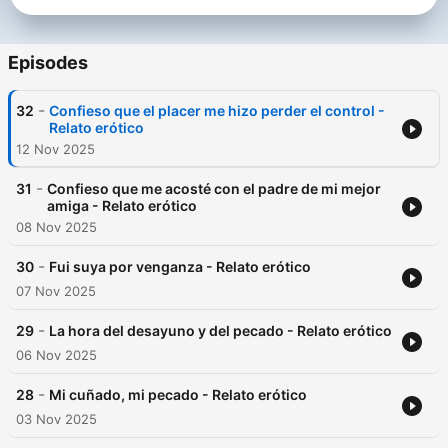
https://www.spreaker.com/podcast/noches-de-fantasias-
-6110089/support
.
Episodes
-
32
Confieso que el placer me hizo perder el control -
Relato erótico
12 Nov 2025
-
31
Confieso que me acosté con el padre de mi mejor
amiga - Relato erótico
08 Nov 2025
-
30
Fui suya por venganza - Relato erótico
07 Nov 2025
-
29
La hora del desayuno y del pecado - Relato erótico
06 Nov 2025
-
28
Mi cuñado, mi pecado - Relato erótico
03 Nov 2025