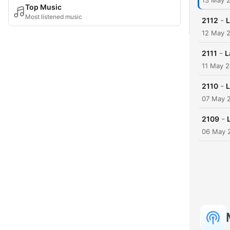
13 May 
Top Music
Most listened music
-
2112
L
12 May 
-
2111
L
11 May 
-
2110
L
07 May 
-
2109
06 May 