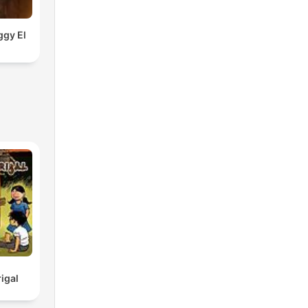
ggy El
igal