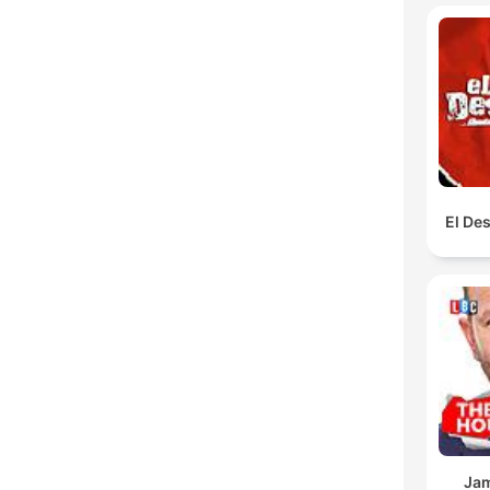
El De
Jam