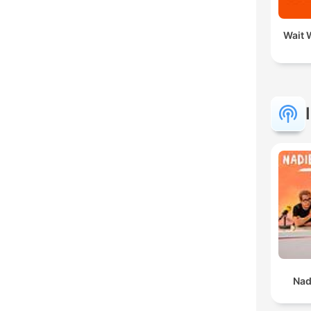
Wait W
Nad