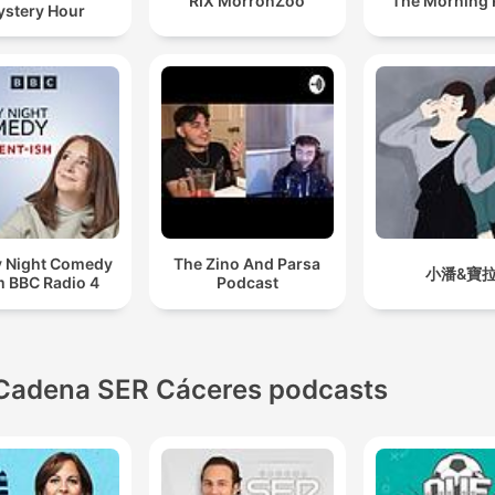
RIX MorronZoo
The Morning
stery Hour
y Night Comedy
The Zino And Parsa
小潘&寶
m BBC Radio 4
Podcast
Cadena SER Cáceres podcasts