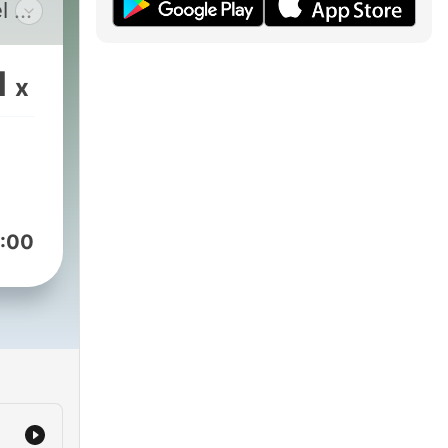
l e
1
x
:00