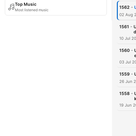
Top Music
-
1562
Most listened music
02 Aug 
-
1561
U
d
10 Jul 2
-
1560
03 Jul 2
-
1559
26 Jun 
-
1558
19 Jun 