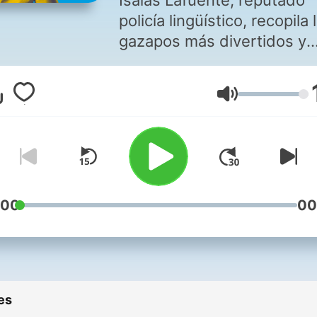
Isaías Lafuente, reputado
policía lingüístico, recopila 
gazapos más divertidos y
espeluznantes de los med
de comunicación. Aprende
Volume
gracias a desternillantes
“meteduras de lengua”. En
directo en La Ventana los
viernes a las 17:00 y a
cualquier hora si te suscrib
:00
00
es