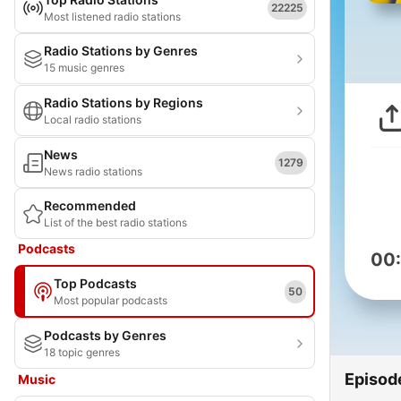
22225
Most listened radio stations
Radio Stations by Genres
15 music genres
Radio Stations by Regions
Local radio stations
News
1279
News radio stations
Recommended
List of the best radio stations
Podcasts
00
Top Podcasts
50
Most popular podcasts
Podcasts by Genres
18 topic genres
Episod
Music