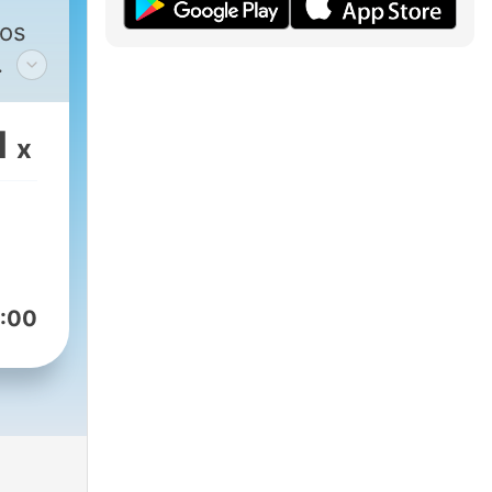
los
ios
1
x
es.
:00