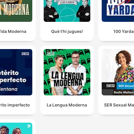
Vida Moderna
Què t'hi jugues!
100 Yarda
rito imperfecto
La Lengua Moderna
SER Sexual Ma