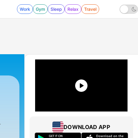
Work
Gym
Sleep
Relax
Travel
DOWNLOAD APP