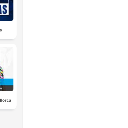
s
llorca