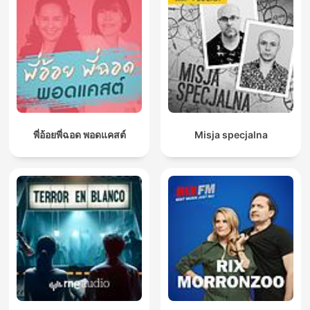
พี่อ้อยพี่ฉอด พอดแคสต์
Misja specjalna