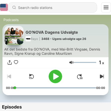
Podcasts
GO'NOVA Dagens Udvalgte
Rayo
|
3468 - Ugens udvalgte uge 26
Alt det bedste fra GO’NOVA, med Mai-Britt Vingsøe, Dennis
Ravn, Signe Krarup og Caroline Mouritzen
1
x
Volume
00:00
00:00
Episodes