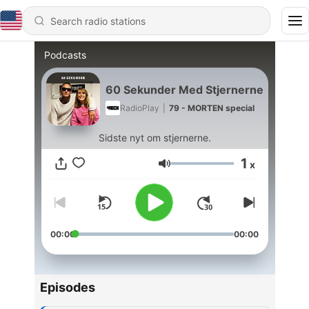
Podcasts
60 Sekunder Med Stjernerne
RadioPlay
|
79 - MORTEN special
Sidste nyt om stjernerne.
1
x
Volume
00:00
00:00
Episodes