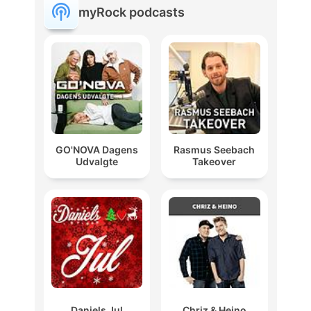
myRock podcasts
GO'NOVA Dagens
Rasmus Seebach
Udvalgte
Takeover
Daniels Jul
Chriz & Heino