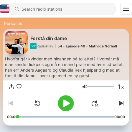
Podcasts
Forstå din dame
RadioPlay
|
54 - Episode 40 - Mathilde Norholt
Hvorfor går kvinder med hinanden på toilettet? Hvornår må
man sende dickpics og må en mand prale med hvor udrustet,
han er? Anders Aagaard og Claudia Rex hjælper dig med at
forstå din dame - hver uge med en ny gæst.
1
x
Volume
00:00
00:00